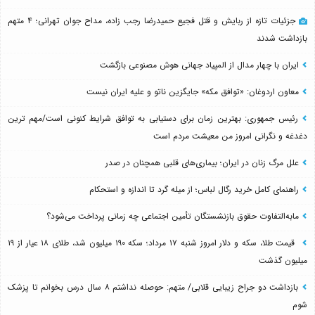
جزئیات تازه از ربایش و قتل فجیع حمیدرضا رجب زاده، مداح جوان تهرانی؛ ۴ متهم
بازداشت شدند
ایران با چهار مدال از المپیاد جهانی هوش مصنوعی بازگشت
معاون اردوغان: «توافق مکه» جایگزین ناتو و علیه ایران نیست
رئیس جمهوری: بهترین زمان برای دستیابی به توافق شرایط کنونی است/مهم ترین
دغدغه و نگرانی امروز من معیشت مردم است
علل مرگ زنان در ایران؛ بیماری‌های قلبی همچنان در صدر
راهنمای کامل خرید رگال لباس؛ از میله گرد تا اندازه و استحکام
مابه‌التفاوت حقوق بازنشستگان تأمین اجتماعی چه زمانی پرداخت می‌شود؟
قیمت طلا، سکه و دلار امروز شنبه ۱۷ مرداد؛ سکه ۱۹۰ میلیون شد، طلای ۱۸ عیار از ۱۹
میلیون گذشت
بازداشت دو جراح زیبایی قلابی/ متهم: حوصله نداشتم ۸ سال درس بخوانم تا پزشک
شوم