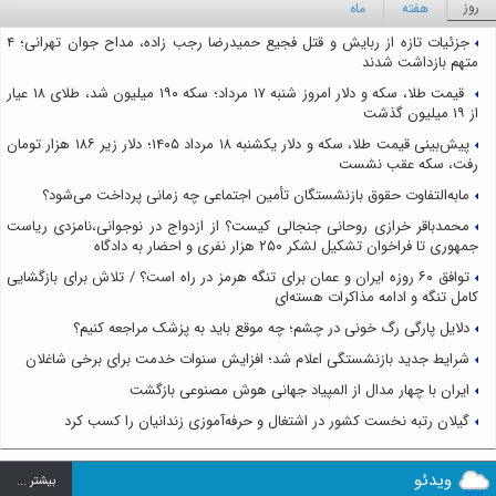
روز
هفته
ماه
جزئیات تازه از ربایش و قتل فجیع حمیدرضا رجب زاده، مداح جوان تهرانی؛ ۴
متهم بازداشت شدند
قیمت طلا، سکه و دلار امروز شنبه ۱۷ مرداد؛ سکه ۱۹۰ میلیون شد، طلای ۱۸ عیار
از ۱۹ میلیون گذشت
پیش‌بینی قیمت طلا، سکه و دلار یکشنبه ۱۸ مرداد ۱۴۰۵؛ دلار زیر ۱۸۶ هزار تومان
رفت، سکه عقب نشست
مابه‌التفاوت حقوق بازنشستگان تأمین اجتماعی چه زمانی پرداخت می‌شود؟
محمدباقر خرازی روحانی جنجالی کیست؟ از ازدواج در نوجوانی،نامزدی ریاست
جمهوری تا فراخوان تشکیل لشکر ۲۵۰ هزار نفری و احضار به دادگاه
توافق ۶۰ روزه ایران و عمان برای تنگه هرمز در راه است؟ / تلاش برای بازگشایی
کامل تنگه و ادامه مذاکرات هسته‌ای
دلایل پارگی رگ خونی در چشم؛ چه موقع باید به پزشک مراجعه کنیم؟
شرایط جدید بازنشستگی اعلام شد؛ افزایش سنوات خدمت برای برخی شاغلان
ایران با چهار مدال از المپیاد جهانی هوش مصنوعی بازگشت
گیلان رتبه نخست کشور در اشتغال و حرفه‌آموزی زندانیان را کسب کرد
ویدئو
بيشتر ...