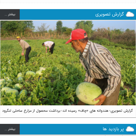
گزارش تصویری
بيشتر ...
us
Next
گزارش تصویری؛ هندوانه های «چاف» رسیده اند؛ برداشت محصول از مزارع ساحلی لنگرود
پر بازدید ها
بيشتر ...