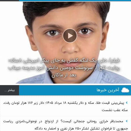
فیلم/ دفن یک لنگه کفش به جای پیکر امیرعلی ۸ساله؛
روایت تلخ از سرنوشت دومین دانش آموز مدرسه میناب
بعد از ماکان
آخرین خبرها
بيشتر ...
پیش‌بینی قیمت طلا، سکه و دلار یکشنبه ۱۸ مرداد ۱۴۰۵؛ دلار زیر ۱۸۶ هزار تومان رفت،
سکه عقب نشست
محمدباقر خرازی روحانی جنجالی کیست؟ از ازدواج در نوجوانی،نامزدی ریاست
جمهوری تا فراخوان تشکیل لشکر ۲۵۰ هزار نفری و احضار به دادگاه