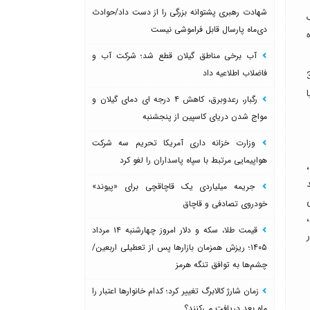
شهادت رهبری پشتوانه بزرگی را از دست داد/حوادث
دی‌ماه پارسال قابل فراموشی نیست
آب برخی مناطق گیلان قطع شد؛ شرکت آب و
فاضلاب اطلاعیه داد
126 تایی، 210 تایی و 336
رگبار، رعدوبرق، کاهش ۴ درجه ای دمای گیلان و
مواج شدن دریای کاسپین از پنجشنبه
وزارت خزانه داری آمریکا تحریم سه شرکت
هواپیمایی مرتبط با سپاه پاسداران را لغو کرد
جریمه میلیاردی یک قاچاقچی برای «پیوند»
خودروی تصادفی و قاچاق
420 تایی، 504 تایی،
قیمت طلا، سکه و دلار امروز چهارشنبه ۱۴ مرداد
۱۴۰۵؛ ریزش همزمان بازارها پس از تعطیلی اربعین/
چشم‌ها به توافق تنگه هرمز
زمان شارژ کالابرگ تغییر کرد؛ کدام خانوارها اعتبار را
ماه بعد دریافت می‌کنند؟