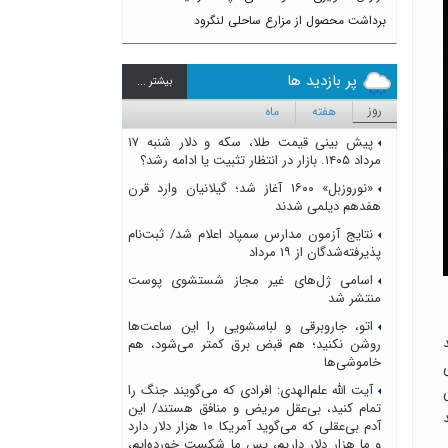
برداشت محصول از مزارع ساحلی لنگرود
پر بازدید ها
بيشتر ...
روز
هفته
ماه
پیش بینی قیمت طلا، سکه و دلار شنبه ۱۷
مرداد ۱۴۰۵. بازار در انتظار تثبیت یا ادامه رشد؟
«نوروزبل» ۱۶۰۰ آغاز شد؛ گیلانیان وارد قرن
هفدهم دیلمی شدند
نتایج آزمون مدارس سمپاد اعلام شد/ ثبت‌نام
پذیرفته‌شدگان از ۱۹ مرداد
اسامی ژل‌های غیر مجاز شستشوی پوست
منتشر شد
اتو، جاروبرقی و لباسشویی را این ساعت‌ها
روشن نکنید؛ هم قبض برق کمتر می‌شود، هم
خاموشی‌ها
آیت الله علم‌الهدی: افرادی که می‌گویند جنگ را
تمام کنید، بی‌عقل مریض و منافق هستند/ این
آدم بی‌عقلی که می‌گوید آمریکا ۱۰ هزار دلار دارد
و ما هزار دلار داریم، پس ما شکست خورده‌ایم،