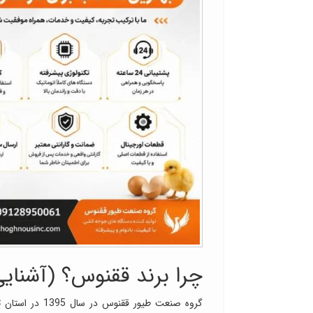
چرا برند ققنوس؟ (آشنای
گروه صنعت طیور