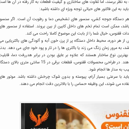
ه به نظر برسند، اما تفاوت های ساختاری و کیفیت قطعات به کار رفته در آن ها است
ید به این فاکتور های حیاتی توجه ویژه ای داشته باشید:
هر دستگاه جوجه کشی، سنسور های تشخیص دما و رطوبت آن است. اگر سنسور
اشد، ممکن است تمام تخم های داخل کابین از بین بروند. استفاده از سنسور های
از هر دوره، محیط داخل دستگاه پر از پرز، خون آبه و آلودگی های باکتریایی می
د، به مرور زمان زنگ می زند یا باکتری ها را در تار و پود خود جای می دهد. بدنه
استیک فشرده بهترین نوع ساختار هستند که علاوه بر عایق بودن در برابر هدررفت دما، قابلیت
شستشوی کامل و ضدعفونی را به کاربر می دهند. در طراحی محصولات ققنوس، قطعات برقی در 15 سانتی متری بالای دست
ب به مدار ها انجام شود.
اید با سرعتی بسیار آرام، پیوسته و بدون شوک چرخش داشته باشد. موتور های
تفاده می شوند، این وظیفه حساس را با بالاترین دقت انجام می دهند.