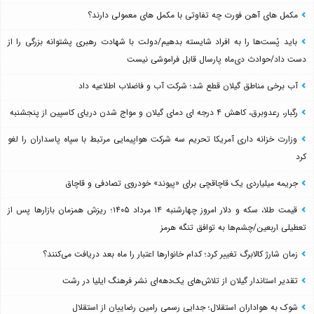
مکمل های آهن فورت چه تفاوتی با مکمل های معمولی دارند؟
باید پُست‌ها را به افراد شایسته بدهیم/دولت با شهادت رهبری پشتوانه بزرگی را از
دست داد/حوادث دی‌ماه پارسال قابل فراموشی نیست
آب برخی مناطق گیلان قطع شد؛ شرکت آب و فاضلاب اطلاعیه داد
رگبار، رعدوبرق، کاهش ۴ درجه ای دمای گیلان و مواج شدن دریای کاسپین از پنجشنبه
وزارت خزانه داری آمریکا تحریم سه شرکت هواپیمایی مرتبط با سپاه پاسداران را لغو
کرد
جریمه میلیاردی یک قاچاقچی برای «پیوند» خودروی تصادفی و قاچاق
قیمت طلا، سکه و دلار امروز چهارشنبه ۱۴ مرداد ۱۴۰۵؛ ریزش همزمان بازارها پس از
تعطیلی اربعین/چشم‌ها به توافق تنگه هرمز
زمان شارژ کالابرگ تغییر کرد؛ کدام خانوارها اعتبار را ماه بعد دریافت می‌کنند؟
تقدیر استاندار گیلان از تلاش‌های یک‌دهه‌ای نشر فرهنگ ایلیا در رشت
شوک به هواداران استقلال؛ جدایی رسمی رامین رضاییان از استقلال