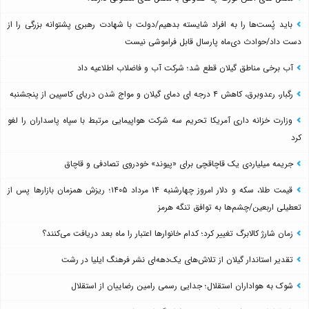
باید پُست‌ها را به افراد شایسته بدهیم/دولت با شهادت رهبری پشتوانه بزرگی را از
دست داد/حوادث دی‌ماه پارسال قابل فراموشی نیست
آب برخی مناطق گیلان قطع شد؛ شرکت آب و فاضلاب اطلاعیه داد
رگبار، رعدوبرق، کاهش ۴ درجه ای دمای گیلان و مواج شدن دریای کاسپین از پنجشنبه
وزارت خزانه داری آمریکا تحریم سه شرکت هواپیمایی مرتبط با سپاه پاسداران را لغو
کرد
جریمه میلیاردی یک قاچاقچی برای «پیوند» خودروی تصادفی و قاچاق
قیمت طلا، سکه و دلار امروز چهارشنبه ۱۴ مرداد ۱۴۰۵؛ ریزش همزمان بازارها پس از
تعطیلی اربعین/چشم‌ها به توافق تنگه هرمز
زمان شارژ کالابرگ تغییر کرد؛ کدام خانوارها اعتبار را ماه بعد دریافت می‌کنند؟
تقدیر استاندار گیلان از تلاش‌های یک‌دهه‌ای نشر فرهنگ ایلیا در رشت
شوک به هواداران استقلال؛ جدایی رسمی رامین رضاییان از استقلال