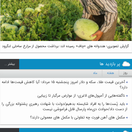
us
Next
گزارش تصویری؛ هندوانه های «چاف» رسیده اند؛ برداشت محصول از مزارع ساحلی لنگرود
پر بازدید ها
بيشتر ...
روز
هفته
ماه
آخرین قیمت طلا، سکه و دلار امروز پنجشنبه ۱۵ مرداد؛ آیا کاهش قیمت‌ها ادامه
دارد؟
ناگفته‌هایی از آمپول‌های لاغری؛ از عوارض مرگبار تا زیبایی
باید پُست‌ها را به افراد شایسته بدهیم/دولت با شهادت رهبری پشتوانه بزرگی را
از دست داد/حوادث دی‌ماه پارسال قابل فراموشی نیست
مکمل های آهن فورت چه تفاوتی با مکمل های معمولی دارند؟