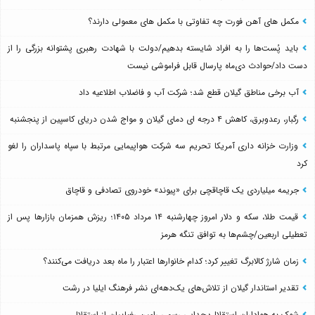
مکمل های آهن فورت چه تفاوتی با مکمل های معمولی دارند؟
باید پُست‌ها را به افراد شایسته بدهیم/دولت با شهادت رهبری پشتوانه بزرگی را از
دست داد/حوادث دی‌ماه پارسال قابل فراموشی نیست
آب برخی مناطق گیلان قطع شد؛ شرکت آب و فاضلاب اطلاعیه داد
رگبار، رعدوبرق، کاهش ۴ درجه ای دمای گیلان و مواج شدن دریای کاسپین از پنجشنبه
وزارت خزانه داری آمریکا تحریم سه شرکت هواپیمایی مرتبط با سپاه پاسداران را لغو
کرد
جریمه میلیاردی یک قاچاقچی برای «پیوند» خودروی تصادفی و قاچاق
قیمت طلا، سکه و دلار امروز چهارشنبه ۱۴ مرداد ۱۴۰۵؛ ریزش همزمان بازارها پس از
تعطیلی اربعین/چشم‌ها به توافق تنگه هرمز
زمان شارژ کالابرگ تغییر کرد؛ کدام خانوارها اعتبار را ماه بعد دریافت می‌کنند؟
تقدیر استاندار گیلان از تلاش‌های یک‌دهه‌ای نشر فرهنگ ایلیا در رشت
شوک به هواداران استقلال؛ جدایی رسمی رامین رضاییان از استقلال