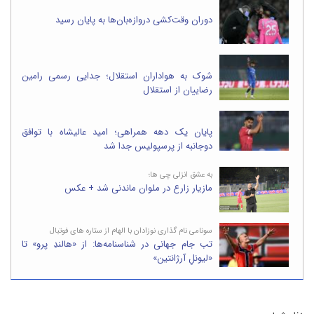
دوران وقت‌کشی دروازه‌بان‌ها به پایان رسید
شوک به هواداران استقلال؛ جدایی رسمی رامین
رضاییان از استقلال
پایان یک دهه همراهی؛ امید عالیشاه با توافق
دوجانبه از پرسپولیس جدا شد
به عشق انزلی چی ها؛
مازیار زارع در ملوان ماندنی شد + عکس
سونامی نام گذاری نوزادان با الهام از ستاره های فوتبال
تب جام جهانی در شناسنامه‌ها: از «هالندِ پرو» تا
«لیونلِ آرژانتین»