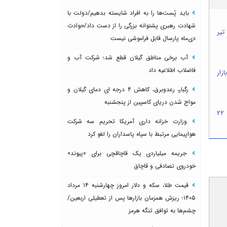
باید پُست‌ها را به افراد شایسته بدهیم/دولت با
شهادت رهبری پشتوانه بزرگی را از دست داد/حوادث
قیمت طلا، سکه و ارز در بازار، امروز یکشنبه ۲۱ تیر
دی‌ماه پارسال قابل فراموشی نیست
آب برخی مناطق گیلان قطع شد؛ شرکت آب و
فاضلاب اطلاعیه داد
 مرداد؛ بازار
رگبار، رعدوبرق، کاهش ۴ درجه ای دمای گیلان و
مواج شدن دریای کاسپین از پنجشنبه
قیمت طلا، سکه و ارز در بازار، امروز دوشنبه ۲۲
وزارت خزانه داری آمریکا تحریم سه شرکت
هواپیمایی مرتبط با سپاه پاسداران را لغو کرد
جریمه میلیاردی یک قاچاقچی برای «پیوند»
خودروی تصادفی و قاچاق
قیمت طلا، سکه و دلار امروز چهارشنبه ۱۴ مرداد
۱۴۰۵؛ ریزش همزمان بازارها پس از تعطیلی اربعین/
چشم‌ها به توافق تنگه هرمز