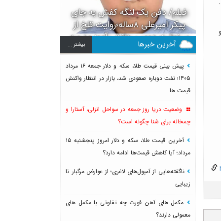
‌اند.
فیلم/ دفن یک لنگه کفش به جای
پیکر امیرعلی ۸ساله؛روایت تلخ از
رو
سرنوشت دومین دانش آموز مدرسه
آخرین خبرها
بيشتر ...
میناب بعد از ماکان
پیش بینی قیمت طلا، سکه و دلار جمعه ۱۶ مرداد
۱۴۰۵؛ نفت دوباره صعودی شد، بازار در انتظار واکنش
قیمت ها
وضعیت دریا روز جمعه در سواحل انزلی، آستارا و
چمخاله برای شنا چگونه است؟
آخرین قیمت طلا، سکه و دلار امروز پنجشنبه ۱۵
مرداد؛ آیا کاهش قیمت‌ها ادامه دارد؟
h
ناگفته‌هایی از آمپول‌های لاغری؛ از عوارض مرگبار تا
زیبایی
مکمل های آهن فورت چه تفاوتی با مکمل های
معمولی دارند؟