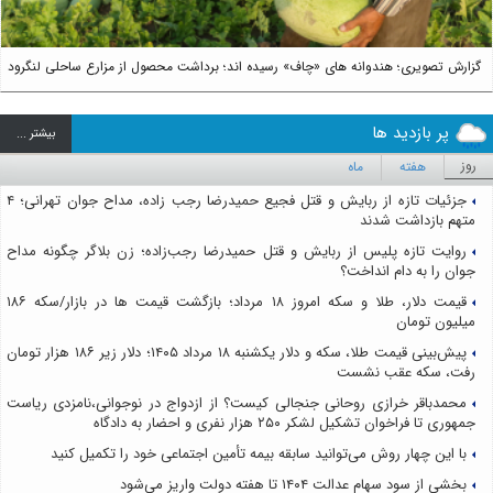
گزارش تصویری؛ هندوانه های «چاف» رسیده اند؛ برداشت محصول از مزارع ساحلی لنگرود
پر بازدید ها
بيشتر ...
روز
هفته
ماه
جزئیات تازه از ربایش و قتل فجیع حمیدرضا رجب زاده، مداح جوان تهرانی؛ ۴
متهم بازداشت شدند
روایت تازه پلیس از ربایش و قتل حمیدرضا رجب‌زاده؛ زن بلاگر چگونه مداح
جوان را به دام انداخت؟
قیمت دلار، طلا و سکه امروز ۱۸ مرداد؛ بازگشت قیمت ها در بازار/سکه ۱۸۶
میلیون تومان
پیش‌بینی قیمت طلا، سکه و دلار یکشنبه ۱۸ مرداد ۱۴۰۵؛ دلار زیر ۱۸۶ هزار تومان
رفت، سکه عقب نشست
محمدباقر خرازی روحانی جنجالی کیست؟ از ازدواج در نوجوانی،نامزدی ریاست
جمهوری تا فراخوان تشکیل لشکر ۲۵۰ هزار نفری و احضار به دادگاه
با این چهار روش می‌توانید سابقه بیمه تأمین اجتماعی خود را تکمیل کنید
بخشی از سود سهام عدالت ۱۴۰۴ تا هفته دولت واریز می‌شود