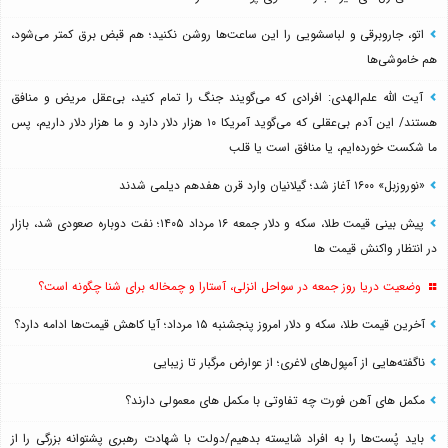
اتو، جاروبرقی و لباسشویی را این ساعت‌ها روشن نکنید؛ هم قبض برق کمتر می‌شود،
هم خاموشی‌ها
آیت الله علم‌الهدی: افرادی که می‌گویند جنگ را تمام کنید، بی‌عقل مریض و منافق
هستند/ این آدم بی‌عقلی که می‌گوید آمریکا ۱۰ هزار دلار دارد و ما هزار دلار داریم، پس
ما شکست خورده‌ایم، یا منافق است یا قلب
«نوروزبل» ۱۶۰۰ آغاز شد؛ گیلانیان وارد قرن هفدهم دیلمی شدند
پیش بینی قیمت طلا، سکه و دلار جمعه ۱۶ مرداد ۱۴۰۵؛ نفت دوباره صعودی شد، بازار
در انتظار واکنش قیمت ها
وضعیت دریا روز جمعه در سواحل انزلی، آستارا و چمخاله برای شنا چگونه است؟
آخرین قیمت طلا، سکه و دلار امروز پنجشنبه ۱۵ مرداد؛ آیا کاهش قیمت‌ها ادامه دارد؟
ناگفته‌هایی از آمپول‌های لاغری؛ از عوارض مرگبار تا زیبایی
مکمل های آهن فورت چه تفاوتی با مکمل های معمولی دارند؟
باید پُست‌ها را به افراد شایسته بدهیم/دولت با شهادت رهبری پشتوانه بزرگی را از