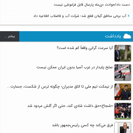
دست داد/حوادث دی‌ماه پارسال قابل فراموشی نیست
آب برخی مناطق گیلان قطع شد؛ شرکت آب و فاضلاب اطلاعیه داد
یادداشت
بيشتر ...
آیا سرعت گرانی واقعاً کم شده است؟
صلح پایدار در غرب آسیا بدون ایران ممکن نیست
از نیمکت تیم ملی تا اتاق مدیران؛ چگونه ترس از شکست، جسارت...
«شجاع»حق داشت شادی کند، حتی اگر گلش مردود شد
فرق می‌کند چه کسی رئیس‌جمهور باشد