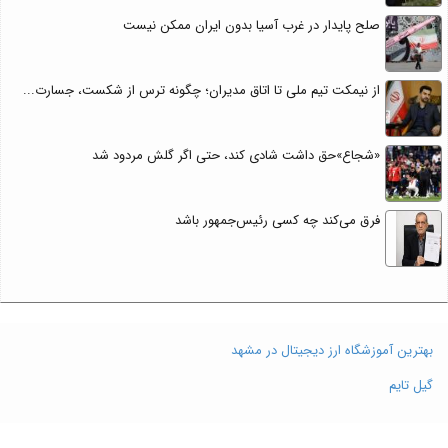
صلح پایدار در غرب آسیا بدون ایران ممکن نیست
از نیمکت تیم ملی تا اتاق مدیران؛ چگونه ترس از شکست، جسارت...
«شجاع»حق داشت شادی کند، حتی اگر گلش مردود شد
فرق می‌کند چه کسی رئیس‌جمهور باشد
بهترین آموزشگاه ارز دیجیتال در مشهد
گیل تایم