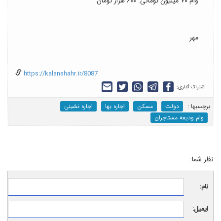
وام ۷۰ میلیون تومانی: ۶۰۰ هزار تومان
مهر
https://kalanshahr.ir/8087
اشتراک گذاری:
برچسب‎ها :
دولت
مسکن
اجاره بها
اجاره نشینی
وام ودیعه مستاجران
نظر شما:
نام:
ایمیل: