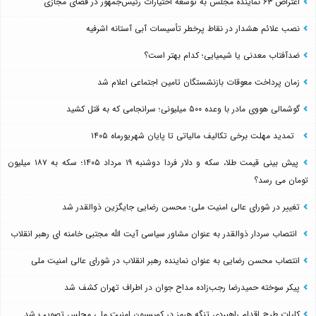
اعتراض ۶۳ نماینده مجلس به توسعه اختیارات رئیس‌جمهور در فضای مجازی
نصب علائم هشدار در نقاط پرخطر تأسیسات آبی آستانه اشرفیه
ضدآفتاب‌ معدنی یا شیمیایی؛ کدام بهتر است؟
زمان پرداخت معوقات بازنشستگان تامین اجتماعی اعلام شد
گوشمالی هووی مادر با وعده ۵۰۰ میلیونی؛ سرانجامی که به قتل کشید
تمدید مهلت برخی تکالیف مالیاتی تا پایان شهریورماه ۱۴۰۵
پیش بینی قیمت طلا، سکه و دلار فردا دوشنبه ۱۹ مرداد ۱۴۰۵؛ سکه به ۱۸۷ میلیون
تومان می رسد؟
تغییر در شورای عالی امنیت ملی؛ محسن رضایی جایگزین ذوالقدر شد
انتصاب سردار ذوالقدر به عنوان مشاور سیاسی آیت الله مجتبی خامنه ای رهبر انقلاب
انتصاب محسن رضایی به عنوان نماینده رهبر انقلاب در شورای عالی امنیت ملی
پیکر سوخته حمیدرضا رجب‌زاده مداح جوان در اطراف تهران کشف شد
کلیات طرح اقدام راهبردی تنگه هرمز در کمیسیون امنیت ملی مجلس تصویب شد