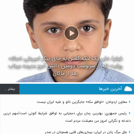
فیلم/ دفن یک لنگه کفش به جای پیکر امیرعلی ۸ساله؛
روایت تلخ از سرنوشت دومین دانش آموز مدرسه میناب
بعد از ماکان
آخرین خبرها
بيشتر ...
معاون اردوغان: «توافق مکه» جایگزین ناتو و علیه ایران نیست
رئیس جمهوری: بهترین زمان برای دستیابی به توافق شرایط کنونی است/مهم ترین
دغدغه و نگرانی امروز من معیشت مردم است
علل مرگ زنان در ایران؛ بیماری‌های قلبی همچنان در صدر