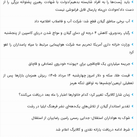
باید پُست‌ها را به افراد شایسته بدهیم/دولت با شهادت رهبری پشتوانه بزرگی را از
دست داد/حوادث دی‌ماه پارسال قابل فراموشی نیست
آب برخی مناطق گیلان قطع شد؛ شرکت آب و فاضلاب اطلاعیه داد
رگبار، رعدوبرق، کاهش ۴ درجه ای دمای گیلان و مواج شدن دریای کاسپین از پنجشنبه
وزارت خزانه داری آمریکا تحریم سه شرکت هواپیمایی مرتبط با سپاه پاسداران را لغو
کرد
جریمه میلیاردی یک قاچاقچی برای «پیوند» خودروی تصادفی و قاچاق
قیمت طلا، سکه و دلار امروز چهارشنبه ۱۴ مرداد ۱۴۰۵؛ ریزش همزمان بازارها پس از
تعطیلی اربعین/چشم‌ها به توافق تنگه هرمز
زمان شارژ کالابرگ تغییر کرد؛ کدام خانوارها اعتبار را ماه بعد دریافت می‌کنند؟
تقدیر استاندار گیلان از تلاش‌های یک‌دهه‌ای نشر فرهنگ ایلیا در رشت
شوک به هواداران استقلال؛ جدایی رسمی رامین رضاییان از استقلال
شرط ادامه دریافت یارانه نقدی و کالابرگ اعلام شد