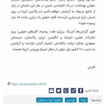
جهانی بهداشت در یک کنفرانس خبری در مقر این سازمان در ژنو
از نتایج مربوط به آزمایش موفقیت‌آمیز دو واکسن کرونا بر روی
انسان ابراز امیدواری کرده اما گفته «هنوز راه درازی مانده که باید
پیموده شود»
طبق گزارش‌ها، آمریکا، برزیل، هند، روسیه، آفریقای جنوبی، پرو،
مکزیک، شیلی، اسپانیا و انگلیس، ایران، پاکستان، عربستان
سعودی، ایتالیا، ترکیه، بنگلادش، کلمبیا، آلمان، فرانسه و آرژانتین
به ترتیب ۲۰ کشور اول جهان از منظر شیوع ویروس کرونا هستند.
فارس
https://kalanshahr.ir/8127
اشتراک گذاری:
برچسب‎ها :
کرونا
اپیدمی
شیوع کرونا در جهان