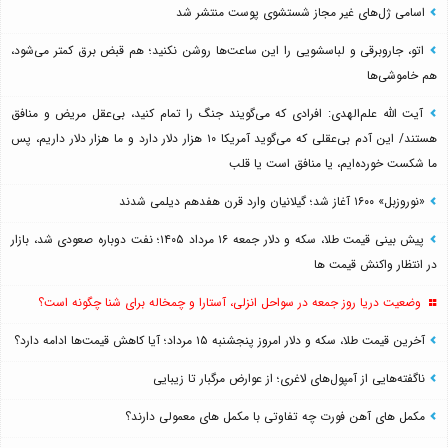
اسامی ژل‌های غیر مجاز شستشوی پوست منتشر شد
اتو، جاروبرقی و لباسشویی را این ساعت‌ها روشن نکنید؛ هم قبض برق کمتر می‌شود،
هم خاموشی‌ها
آیت الله علم‌الهدی: افرادی که می‌گویند جنگ را تمام کنید، بی‌عقل مریض و منافق
هستند/ این آدم بی‌عقلی که می‌گوید آمریکا ۱۰ هزار دلار دارد و ما هزار دلار داریم، پس
ما شکست خورده‌ایم، یا منافق است یا قلب
«نوروزبل» ۱۶۰۰ آغاز شد؛ گیلانیان وارد قرن هفدهم دیلمی شدند
پیش بینی قیمت طلا، سکه و دلار جمعه ۱۶ مرداد ۱۴۰۵؛ نفت دوباره صعودی شد، بازار
در انتظار واکنش قیمت ها
وضعیت دریا روز جمعه در سواحل انزلی، آستارا و چمخاله برای شنا چگونه است؟
آخرین قیمت طلا، سکه و دلار امروز پنجشنبه ۱۵ مرداد؛ آیا کاهش قیمت‌ها ادامه دارد؟
ناگفته‌هایی از آمپول‌های لاغری؛ از عوارض مرگبار تا زیبایی
مکمل های آهن فورت چه تفاوتی با مکمل های معمولی دارند؟