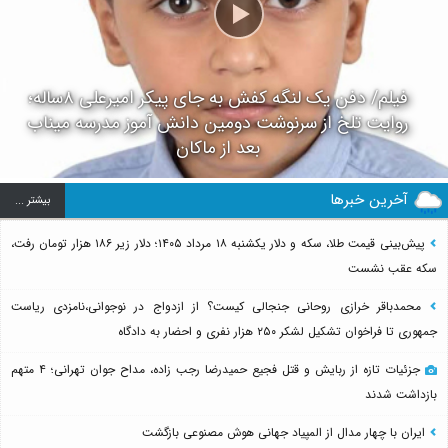
فیلم/ دفن یک لنگه کفش به جای پیکر امیرعلی ۸ساله؛
روایت تلخ از سرنوشت دومین دانش آموز مدرسه میناب
بعد از ماکان
آخرین خبرها
بيشتر ...
پیش‌بینی قیمت طلا، سکه و دلار یکشنبه ۱۸ مرداد ۱۴۰۵؛ دلار زیر ۱۸۶ هزار تومان رفت،
سکه عقب نشست
محمدباقر خرازی روحانی جنجالی کیست؟ از ازدواج در نوجوانی،نامزدی ریاست
جمهوری تا فراخوان تشکیل لشکر ۲۵۰ هزار نفری و احضار به دادگاه
جزئیات تازه از ربایش و قتل فجیع حمیدرضا رجب زاده، مداح جوان تهرانی؛ ۴ متهم
بازداشت شدند
ایران با چهار مدال از المپیاد جهانی هوش مصنوعی بازگشت