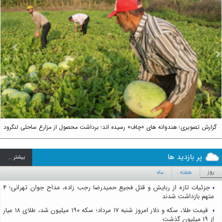
us
Next
گزارش تصویری؛ هندوانه های «چاف» رسیده اند؛ برداشت محصول از مزارع ساحلی لنگرود
پر بازدید ها
بيشتر ...
روز
هفته
ماه
جزئیات تازه از ربایش و قتل فجیع حمیدرضا رجب زاده، مداح جوان تهرانی؛ ۴
متهم بازداشت شدند
قیمت طلا، سکه و دلار امروز شنبه ۱۷ مرداد؛ سکه ۱۹۰ میلیون شد، طلای ۱۸ عیار
از ۱۹ میلیون گذشت