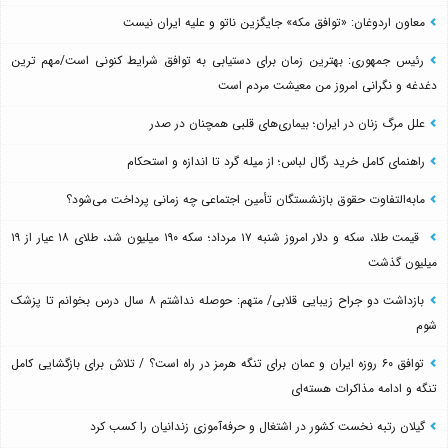
معاون اردوغان: «توافق مکه» جایگزین ناتو و علیه ایران نیست
رئیس جمهوری: بهترین زمان برای دستیابی به توافق شرایط کنونی است/مهم ترین
دغدغه و نگرانی امروز من معیشت مردم است
علل مرگ زنان در ایران؛ بیماری‌های قلبی همچنان در صدر
راهنمای کامل خرید رگال لباس؛ از میله گرد تا اندازه و استحکام
مابه‌التفاوت حقوق بازنشستگان تأمین اجتماعی چه زمانی پرداخت می‌شود؟
قیمت طلا، سکه و دلار امروز شنبه ۱۷ مرداد؛ سکه ۱۹۰ میلیون شد، طلای ۱۸ عیار از ۱۹
میلیون گذشت
بازداشت دو جراح زیبایی قلابی/ متهم: حوصله نداشتم ۸ سال درس بخوانم تا پزشک
شوم
توافق ۶۰ روزه ایران و عمان برای تنگه هرمز در راه است؟ / تلاش برای بازگشایی کامل
تنگه و ادامه مذاکرات هسته‌ای
گیلان رتبه نخست کشور در اشتغال و حرفه‌آموزی زندانیان را کسب کرد