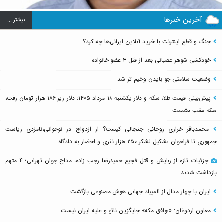
آخرین خبرها
بيشتر ...
جنگ و قطع اینترنت با خرید آنلاین ایرانی‌ها چه کرد؟
خودکشی شوهر عصبانی بعد از قتل ۳ عضو خانواده
وضعیت سلامتی جو بایدن وخیم تر شد
پیش‌بینی قیمت طلا، سکه و دلار یکشنبه ۱۸ مرداد ۱۴۰۵؛ دلار زیر ۱۸۶ هزار تومان رفت،
سکه عقب نشست
محمدباقر خرازی روحانی جنجالی کیست؟ از ازدواج در نوجوانی،نامزدی ریاست
جمهوری تا فراخوان تشکیل لشکر ۲۵۰ هزار نفری و احضار به دادگاه
جزئیات تازه از ربایش و قتل فجیع حمیدرضا رجب زاده، مداح جوان تهرانی؛ ۴ متهم
بازداشت شدند
ایران با چهار مدال از المپیاد جهانی هوش مصنوعی بازگشت
معاون اردوغان: «توافق مکه» جایگزین ناتو و علیه ایران نیست