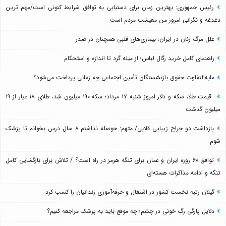
رئیس جمهوری: بهترین زمان برای دستیابی به توافق شرایط کنونی است/مهم ترین
دغدغه و نگرانی امروز من معیشت مردم است
علل مرگ زنان در ایران؛ بیماری‌های قلبی همچنان در صدر
راهنمای کامل خرید رگال لباس؛ از میله گرد تا اندازه و استحکام
مابه‌التفاوت حقوق بازنشستگان تأمین اجتماعی چه زمانی پرداخت می‌شود؟
قیمت طلا، سکه و دلار امروز شنبه ۱۷ مرداد؛ سکه ۱۹۰ میلیون شد، طلای ۱۸ عیار از ۱۹
میلیون گذشت
بازداشت دو جراح زیبایی قلابی/ متهم: حوصله نداشتم ۸ سال درس بخوانم تا پزشک
شوم
توافق ۶۰ روزه ایران و عمان برای تنگه هرمز در راه است؟ / تلاش برای بازگشایی کامل
تنگه و ادامه مذاکرات هسته‌ای
گیلان رتبه نخست کشور در اشتغال و حرفه‌آموزی زندانیان را کسب کرد
دلایل پارگی رگ خونی در چشم؛ چه موقع باید به پزشک مراجعه کنیم؟