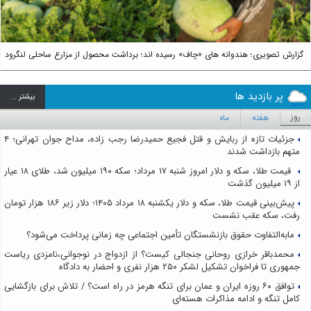
گزارش تصویری؛ هندوانه های «چاف» رسیده اند؛ برداشت محصول از مزارع ساحلی لنگرود
پر بازدید ها
بيشتر ...
روز
هفته
ماه
جزئیات تازه از ربایش و قتل فجیع حمیدرضا رجب زاده، مداح جوان تهرانی؛ ۴
متهم بازداشت شدند
قیمت طلا، سکه و دلار امروز شنبه ۱۷ مرداد؛ سکه ۱۹۰ میلیون شد، طلای ۱۸ عیار
از ۱۹ میلیون گذشت
پیش‌بینی قیمت طلا، سکه و دلار یکشنبه ۱۸ مرداد ۱۴۰۵؛ دلار زیر ۱۸۶ هزار تومان
رفت، سکه عقب نشست
مابه‌التفاوت حقوق بازنشستگان تأمین اجتماعی چه زمانی پرداخت می‌شود؟
محمدباقر خرازی روحانی جنجالی کیست؟ از ازدواج در نوجوانی،نامزدی ریاست
جمهوری تا فراخوان تشکیل لشکر ۲۵۰ هزار نفری و احضار به دادگاه
توافق ۶۰ روزه ایران و عمان برای تنگه هرمز در راه است؟ / تلاش برای بازگشایی
کامل تنگه و ادامه مذاکرات هسته‌ای