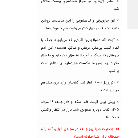
اسامی ژل‌های غیر مجاز شستشوی پوست منتشر
شد
اتو، جاروبرقی و لباسشویی را این ساعت‌ها روشن
نکنید؛ هم قبض برق کمتر می‌شود، هم خاموشی‌ها
آیت الله علم‌الهدی: افرادی که می‌گویند جنگ را
تمام کنید، بی‌عقل مریض و منافق هستند/ این آدم
بی‌عقلی که می‌گوید آمریکا ۱۰ هزار دلار دارد و ما هزار
دلار داریم، پس ما شکست خورده‌ایم، یا منافق است
یا قلب
«نوروزبل» ۱۶۰۰ آغاز شد؛ گیلانیان وارد قرن هفدهم
دیلمی شدند
پیش بینی قیمت طلا، سکه و دلار جمعه ۱۶ مرداد
۱۴۰۵؛ نفت دوباره صعودی شد، بازار در انتظار واکنش
قیمت ها
وضعیت دریا روز جمعه در سواحل انزلی، آستارا و
چمخاله برای شنا چگونه است؟