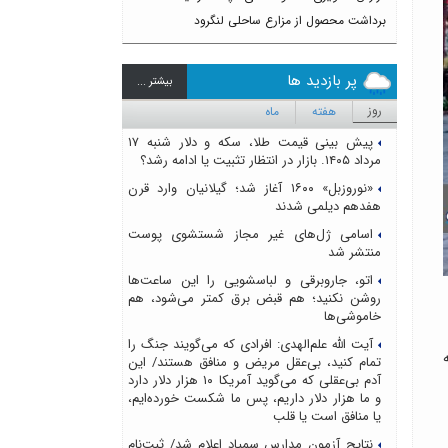
برداشت محصول از مزارع ساحلی لنگرود
پر بازدید ها
بيشتر ...
روز
هفته
ماه
پیش بینی قیمت طلا، سکه و دلار شنبه ۱۷
مرداد ۱۴۰۵. بازار در انتظار تثبیت یا ادامه رشد؟
«نوروزبل» ۱۶۰۰ آغاز شد؛ گیلانیان وارد قرن
هفدهم دیلمی شدند
اسامی ژل‌های غیر مجاز شستشوی پوست
منتشر شد
اتو، جاروبرقی و لباسشویی را این ساعت‌ها
روشن نکنید؛ هم قبض برق کمتر می‌شود، هم
خاموشی‌ها
آیت الله علم‌الهدی: افرادی که می‌گویند جنگ را
تلا به
تمام کنید، بی‌عقل مریض و منافق هستند/ این
آدم بی‌عقلی که می‌گوید آمریکا ۱۰ هزار دلار دارد
و ما هزار دلار داریم، پس ما شکست خورده‌ایم،
یا منافق است یا قلب
نتایج آزمون مدارس سمپاد اعلام شد/ ثبت‌نام