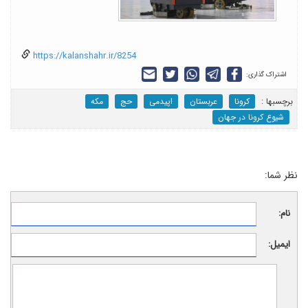
https://kalanshahr.ir/8254
اشتراک گذاری:
برچسب‎ها :
کرونا
عربستان
اپیدمی
حج
مکه
شیوع کرونا در جهان
نظر شما:
نام:
ایمیل: