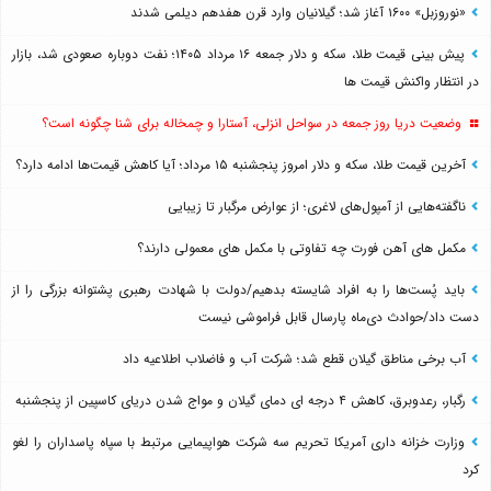
«نوروزبل» ۱۶۰۰ آغاز شد؛ گیلانیان وارد قرن هفدهم دیلمی شدند
پیش بینی قیمت طلا، سکه و دلار جمعه ۱۶ مرداد ۱۴۰۵؛ نفت دوباره صعودی شد، بازار
در انتظار واکنش قیمت ها
وضعیت دریا روز جمعه در سواحل انزلی، آستارا و چمخاله برای شنا چگونه است؟
آخرین قیمت طلا، سکه و دلار امروز پنجشنبه ۱۵ مرداد؛ آیا کاهش قیمت‌ها ادامه دارد؟
ناگفته‌هایی از آمپول‌های لاغری؛ از عوارض مرگبار تا زیبایی
مکمل های آهن فورت چه تفاوتی با مکمل های معمولی دارند؟
باید پُست‌ها را به افراد شایسته بدهیم/دولت با شهادت رهبری پشتوانه بزرگی را از
دست داد/حوادث دی‌ماه پارسال قابل فراموشی نیست
آب برخی مناطق گیلان قطع شد؛ شرکت آب و فاضلاب اطلاعیه داد
رگبار، رعدوبرق، کاهش ۴ درجه ای دمای گیلان و مواج شدن دریای کاسپین از پنجشنبه
وزارت خزانه داری آمریکا تحریم سه شرکت هواپیمایی مرتبط با سپاه پاسداران را لغو
کرد