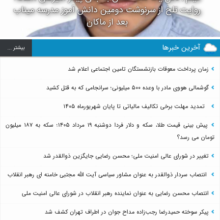
روایت تلخ از سرنوشت دومین دانش آموز مدرسه میناب
بعد از ماکان
آخرین خبرها
بيشتر ...
زمان پرداخت معوقات بازنشستگان تامین اجتماعی اعلام شد
گوشمالی هووی مادر با وعده ۵۰۰ میلیونی؛ سرانجامی که به قتل کشید
تمدید مهلت برخی تکالیف مالیاتی تا پایان شهریورماه ۱۴۰۵
پیش بینی قیمت طلا، سکه و دلار فردا دوشنبه ۱۹ مرداد ۱۴۰۵؛ سکه به ۱۸۷ میلیون
تومان می رسد؟
تغییر در شورای عالی امنیت ملی؛ محسن رضایی جایگزین ذوالقدر شد
انتصاب سردار ذوالقدر به عنوان مشاور سیاسی آیت الله مجتبی خامنه ای رهبر انقلاب
انتصاب محسن رضایی به عنوان نماینده رهبر انقلاب در شورای عالی امنیت ملی
پیکر سوخته حمیدرضا رجب‌زاده مداح جوان در اطراف تهران کشف شد