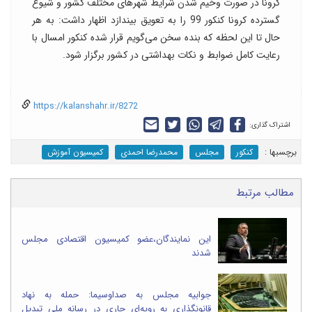
کرونا در صورت وخیم شدن شرایط شهرهای مختلف کشور و شیوع
گسترده کرونا کنکور 99 را به تعویق بیندازد اظهار داشت: به هر
حال تا این لحظه که بنده سخن می‌گویم قرار شده کنکور امسال با
رعایت کامل ضوابط و نکات بهداشتی در کشور برگزار شود.
https://kalanshahr.ir/8272
اشتراک گذاری:
برچسب‎ها :
کنکور
مجلس
محمدرضا احمدی
کمیسیون آموزش
مطالب مرتبط
این نمایندگان،عضو کمیسیون اقتصادی مجلس
شدند
جوابیه مجلس به صداوسیما: حمله به نهاد
قانونگذاری به رویه‌ای جاری در رسانه ملی تبدیل