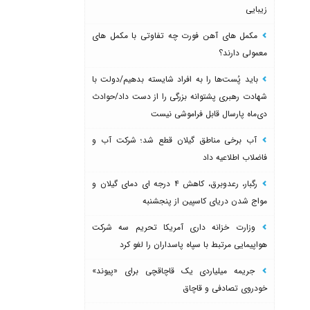
زیبایی
مکمل های آهن فورت چه تفاوتی با مکمل های
معمولی دارند؟
باید پُست‌ها را به افراد شایسته بدهیم/دولت با
شهادت رهبری پشتوانه بزرگی را از دست داد/حوادث
دی‌ماه پارسال قابل فراموشی نیست
آب برخی مناطق گیلان قطع شد؛ شرکت آب و
فاضلاب اطلاعیه داد
رگبار، رعدوبرق، کاهش ۴ درجه ای دمای گیلان و
مواج شدن دریای کاسپین از پنجشنبه
وزارت خزانه داری آمریکا تحریم سه شرکت
هواپیمایی مرتبط با سپاه پاسداران را لغو کرد
جریمه میلیاردی یک قاچاقچی برای «پیوند»
خودروی تصادفی و قاچاق