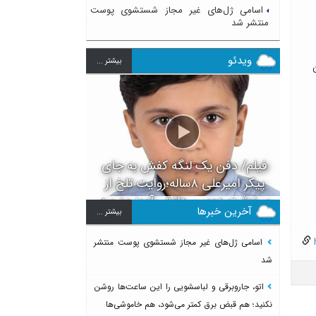
اسامی ژل‌های غیر مجاز شستشوی پوست
منتشر شد
ویدئو
بيشتر ...
فیلم/ دفن یک لنگه کفش به جای
پیکر امیرعلی ۸ساله؛روایت تلخ از
سرنوشت دومین دانش آموز مدرسه
آخرین خبرها
بيشتر ...
میناب بعد از ماکان
h
اسامی ژل‌های غیر مجاز شستشوی پوست منتشر
شد
اتو، جاروبرقی و لباسشویی را این ساعت‌ها روشن
نکنید؛ هم قبض برق کمتر می‌شود، هم خاموشی‌ها