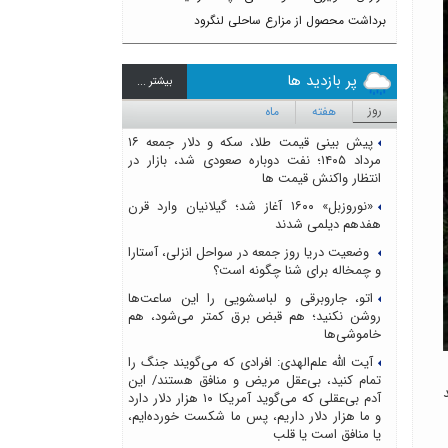
برداشت محصول از مزارع ساحلی لنگرود
پر بازدید ها
بيشتر ...
روز
هفته
ماه
پیش بینی قیمت طلا، سکه و دلار جمعه ۱۶
مرداد ۱۴۰۵؛ نفت دوباره صعودی شد، بازار در
انتظار واکنش قیمت ها
«نوروزبل» ۱۶۰۰ آغاز شد؛ گیلانیان وارد قرن
هفدهم دیلمی شدند
وضعیت دریا روز جمعه در سواحل انزلی، آستارا
و چمخاله برای شنا چگونه است؟
اتو، جاروبرقی و لباسشویی را این ساعت‌ها
روشن نکنید؛ هم قبض برق کمتر می‌شود، هم
خاموشی‌ها
آیت الله علم‌الهدی: افرادی که می‌گویند جنگ را
تمام کنید، بی‌عقل مریض و منافق هستند/ این
د
آدم بی‌عقلی که می‌گوید آمریکا ۱۰ هزار دلار دارد
و ما هزار دلار داریم، پس ما شکست خورده‌ایم،
یا منافق است یا قلب