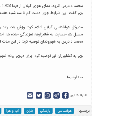
محمد دادرس افزود: دمای هوای گیلان از فردا 8تا17 درجه سانتیگراد کاهش می یابد.
وی گفت: این شرایط جوی دست کم تا سه شنبه هفته ک
مدیرکل هواشناسی گیلان اعلام کرد: وزش باد، رعد و
مسیل ها، خسارت به شالیزارها، لغزندگی جاده ها، اح
محمد دادرس به شهروندان توصیه کرد: در این مدت از
وی به کشاورزان نیز توصیه کرد: برای دروی برنج تمهید
صداوسیما
اشتراک گذاری:
برچسب‎ها :
هواشناسی
بارندگی
باران
آب و هوا