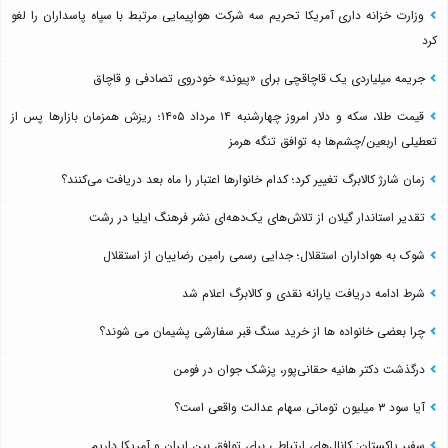
وزارت خزانه داری آمریکا تحریم سه شرکت هواپیمایی مرتبط با سپاه پاسداران را لغو
کرد
جریمه میلیاردی یک قاچاقچی برای «پیوند» خودروی تصادفی و قاچاق
قیمت طلا، سکه و دلار امروز چهارشنبه ۱۴ مرداد ۱۴۰۵؛ ریزش همزمان بازارها پس از
تعطیلی اربعین/چشم‌ها به توافق تنگه هرمز
زمان شارژ کالابرگ تغییر کرد؛ کدام خانوارها اعتبار را ماه بعد دریافت می‌کنند؟
تقدیر استاندار گیلان از تلاش‌های یک‌دهه‌ای نشر فرهنگ ایلیا در رشت
شوک به هواداران استقلال؛ جدایی رسمی رامین رضاییان از استقلال
شرط ادامه دریافت یارانه نقدی و کالابرگ اعلام شد
چرا بعضی خانواده ها از خرید سنگ قبر سفارشی پشیمان می شوند؟
درگذشت دکتر هانیه حقانی‌پور، پزشک جوان در فومن
آیا سود ۳ میلیون تومانی سهام عدالت واقعی است؟
سفیر پاکستان: کانال‌های ارتباطی برای توافق بین ایران و آمریکا داریم