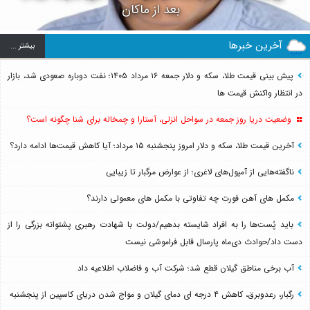
بعد از ماکان
آخرین خبرها
بيشتر ...
پیش بینی قیمت طلا، سکه و دلار جمعه ۱۶ مرداد ۱۴۰۵؛ نفت دوباره صعودی شد، بازار
در انتظار واکنش قیمت ها
وضعیت دریا روز جمعه در سواحل انزلی، آستارا و چمخاله برای شنا چگونه است؟
آخرین قیمت طلا، سکه و دلار امروز پنجشنبه ۱۵ مرداد؛ آیا کاهش قیمت‌ها ادامه دارد؟
ناگفته‌هایی از آمپول‌های لاغری؛ از عوارض مرگبار تا زیبایی
مکمل های آهن فورت چه تفاوتی با مکمل های معمولی دارند؟
باید پُست‌ها را به افراد شایسته بدهیم/دولت با شهادت رهبری پشتوانه بزرگی را از
دست داد/حوادث دی‌ماه پارسال قابل فراموشی نیست
آب برخی مناطق گیلان قطع شد؛ شرکت آب و فاضلاب اطلاعیه داد
رگبار، رعدوبرق، کاهش ۴ درجه ای دمای گیلان و مواج شدن دریای کاسپین از پنجشنبه