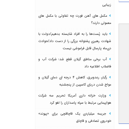
زیبایی
مکمل های آهن فورت چه تفاوتی با مکمل های
معمولی دارند؟
باید پُست‌ها را به افراد شایسته بدهیم/دولت با
شهادت رهبری پشتوانه بزرگی را از دست داد/حوادث
دی‌ماه پارسال قابل فراموشی نیست
آب برخی مناطق گیلان قطع شد؛ شرکت آب و
فاضلاب اطلاعیه داد
رگبار، رعدوبرق، کاهش ۴ درجه ای دمای گیلان و
مواج شدن دریای کاسپین از پنجشنبه
وزارت خزانه داری آمریکا تحریم سه شرکت
هواپیمایی مرتبط با سپاه پاسداران را لغو کرد
جریمه میلیاردی یک قاچاقچی برای «پیوند»
خودروی تصادفی و قاچاق