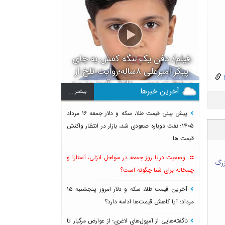
فیلم/ دفن یک لنگه کفش به جای
پیکر امیرعلی ۸ساله؛روایت تلخ از
h
سرنوشت دومین دانش آموز مدرسه
آخرین خبرها
بيشتر ...
میناب بعد از ماکان
پیش بینی قیمت طلا، سکه و دلار جمعه ۱۶ مرداد
۱۴۰۵؛ نفت دوباره صعودی شد، بازار در انتظار واکنش
قیمت ها
وضعیت دریا روز جمعه در سواحل انزلی، آستارا و
انع بزرگ
چمخاله برای شنا چگونه است؟
آخرین قیمت طلا، سکه و دلار امروز پنجشنبه ۱۵
مرداد؛ آیا کاهش قیمت‌ها ادامه دارد؟
ناگفته‌هایی از آمپول‌های لاغری؛ از عوارض مرگبار تا