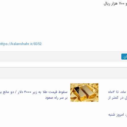
ttps://kalanshahr.ir/8352
ان
بخشی از بازار سوخته رشت در دی ماه، تا ۲ماه
سقوط قیمت طلا به زیر ۴۰۰۰ دلار / دو م
 در کمتر از
بر سر راه صعود
 امروز شنبه