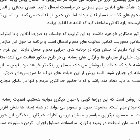
 هیأت های آنلاین سهم بسزایی در مراسمات امسال دارند. فضای مجازی و المان
 های گذشته بسیار فعال بودند اما الان جدی تر فعالیت می کنند. رسانه ای تر
ست؛ باید تلاش مضاعف کرد که اقامه عزا اتفاق بیفتد.
راتور همکاری خواهیم داشت. به این ترتیب که جلسات به صورت آنلاین و با اینترنت
ت اسلامی محوریت تمامی فعالیت های محرم امسال است و برنامه ها حول این سازمان
ه ای» داریم که نقش ویژه در برنامه های اجرایی محرم امسال دارند. این طرح با
. خیلی از سازمان ها و ارگان های رسانه ای در طرح مذکور فعالیت می کنند؛ مثلا
ذشته خود که هیئات را پوشش می داد، امسال پر رنگ تر خواهد بود. فرض ما این
نه ای جبران شود. البته پیش از این هیأت های بزرگ ما سرویس‌های صوتی و
یست اما باید نظام مند باشد و نه با حضور حداکثری مردم و تنها در فضای مجازی
ه روشن است که این روزها گویی با جهان دیگری مواجه هستیم. اهمیت رسانه و
 مردم مهم است. مجموعه صوت و تصویر می تواند در همه زمینه ها نقش آفرین
ست. ما مسئول برگزاری مراسم و مسئول بررسی نظرات خبرگان و نخبگان این حوزه
ه سازمان تبلیغات در زمینه برگزاری مراسمات، مسئول اجرایی کردن دستورات ستاد