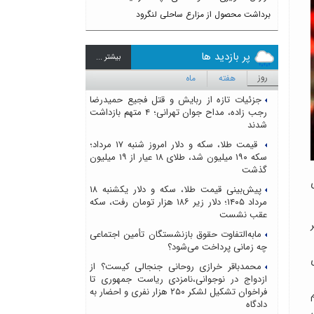
برداشت محصول از مزارع ساحلی لنگرود
پر بازدید ها
بيشتر ...
روز
هفته
ماه
جزئیات تازه از ربایش و قتل فجیع حمیدرضا
رجب زاده، مداح جوان تهرانی؛ ۴ متهم بازداشت
شدند
قیمت طلا، سکه و دلار امروز شنبه ۱۷ مرداد؛
سکه ۱۹۰ میلیون شد، طلای ۱۸ عیار از ۱۹ میلیون
گذشت
ی
پیش‌بینی قیمت طلا، سکه و دلار یکشنبه ۱۸
مرداد ۱۴۰۵؛ دلار زیر ۱۸۶ هزار تومان رفت، سکه
عقب نشست
یر
مابه‌التفاوت حقوق بازنشستگان تأمین اجتماعی
چه زمانی پرداخت می‌شود؟
محمدباقر خرازی روحانی جنجالی کیست؟ از
ازدواج در نوجوانی،نامزدی ریاست جمهوری تا
فراخوان تشکیل لشکر ۲۵۰ هزار نفری و احضار به
دادگاه