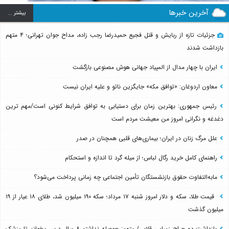
آخرین خبرها
بيشتر ...
جزئیات تازه از ربایش و قتل فجیع حمیدرضا رجب زاده، مداح جوان تهرانی؛ ۴ متهم
بازداشت شدند
ایران با چهار مدال از المپیاد جهانی هوش مصنوعی بازگشت
معاون اردوغان: «توافق مکه» جایگزین ناتو و علیه ایران نیست
رئیس جمهوری: بهترین زمان برای دستیابی به توافق شرایط کنونی است/مهم ترین
دغدغه و نگرانی امروز من معیشت مردم است
علل مرگ زنان در ایران؛ بیماری‌های قلبی همچنان در صدر
راهنمای کامل خرید رگال لباس؛ از میله گرد تا اندازه و استحکام
مابه‌التفاوت حقوق بازنشستگان تأمین اجتماعی چه زمانی پرداخت می‌شود؟
قیمت طلا، سکه و دلار امروز شنبه ۱۷ مرداد؛ سکه ۱۹۰ میلیون شد، طلای ۱۸ عیار از ۱۹
میلیون گذشت
بازداشت دو جراح زیبایی قلابی/ متهم: حوصله نداشتم ۸ سال درس بخوانم تا پزشک