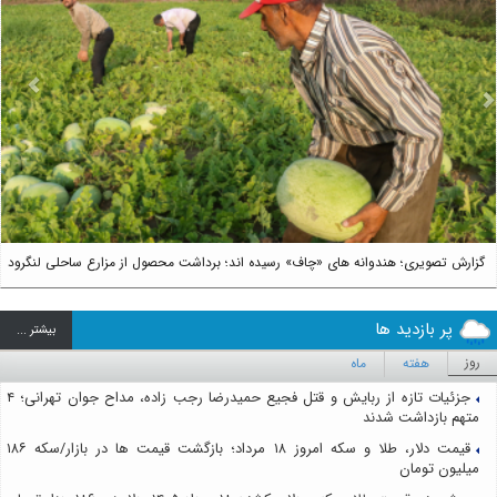
us
Next
گزارش تصویری؛ هندوانه های «چاف» رسیده اند؛ برداشت محصول از مزارع ساحلی لنگرود
پر بازدید ها
بيشتر ...
روز
هفته
ماه
جزئیات تازه از ربایش و قتل فجیع حمیدرضا رجب زاده، مداح جوان تهرانی؛ ۴
متهم بازداشت شدند
قیمت دلار، طلا و سکه امروز ۱۸ مرداد؛ بازگشت قیمت ها در بازار/سکه ۱۸۶
میلیون تومان