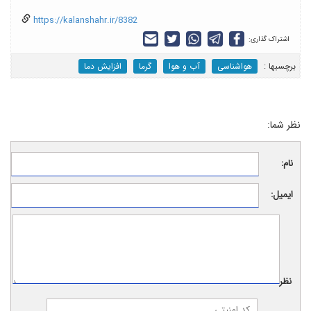
https://kalanshahr.ir/8382
اشتراک گذاری:
برچسب‎ها :
هواشناسی
آب و هوا
گرما
افزایش دما
نظر شما:
نام:
ایمیل:
نظر: