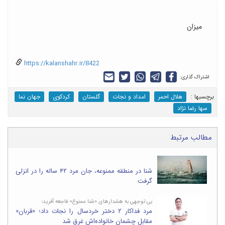
میزان
https://kalanshahr.ir/8422
اشتراک گذاری:
برچسب‎ها :
هلال احمر
امداد و نجات
گلستان
کردکوی
جهان نما
سها رضا نژاد
مطالب مرتبط
شنا در منطقه ممنوعه، جان مرد ۴۲ ساله را در انزلی
گرفت
بی توجهی به هشدارهای «شنا ممنوع» فاجعه آفرید؛
مرد فداکار ۲ دختر خردسال را نجات داد؛ «قربان»
مقابل چشمان خانواده‌اش غرق شد