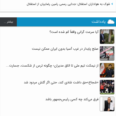
شوک به هواداران استقلال؛ جدایی رسمی رامین رضاییان از استقلال
یادداشت
بيشتر ...
آیا سرعت گرانی واقعاً کم شده است؟
صلح پایدار در غرب آسیا بدون ایران ممکن نیست
از نیمکت تیم ملی تا اتاق مدیران؛ چگونه ترس از شکست، جسارت...
«شجاع»حق داشت شادی کند، حتی اگر گلش مردود شد
فرق می‌کند چه کسی رئیس‌جمهور باشد