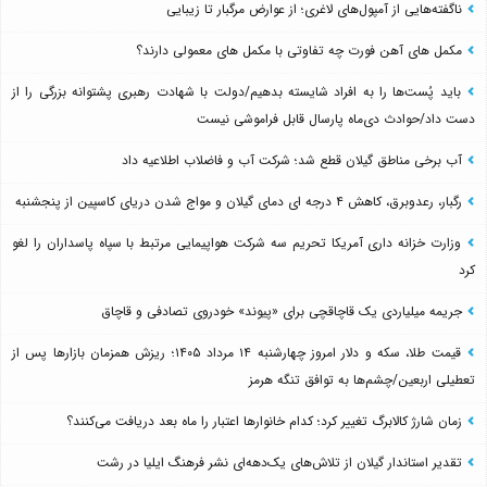
ناگفته‌هایی از آمپول‌های لاغری؛ از عوارض مرگبار تا زیبایی
مکمل های آهن فورت چه تفاوتی با مکمل های معمولی دارند؟
باید پُست‌ها را به افراد شایسته بدهیم/دولت با شهادت رهبری پشتوانه بزرگی را از
دست داد/حوادث دی‌ماه پارسال قابل فراموشی نیست
آب برخی مناطق گیلان قطع شد؛ شرکت آب و فاضلاب اطلاعیه داد
رگبار، رعدوبرق، کاهش ۴ درجه ای دمای گیلان و مواج شدن دریای کاسپین از پنجشنبه
وزارت خزانه داری آمریکا تحریم سه شرکت هواپیمایی مرتبط با سپاه پاسداران را لغو
کرد
جریمه میلیاردی یک قاچاقچی برای «پیوند» خودروی تصادفی و قاچاق
قیمت طلا، سکه و دلار امروز چهارشنبه ۱۴ مرداد ۱۴۰۵؛ ریزش همزمان بازارها پس از
تعطیلی اربعین/چشم‌ها به توافق تنگه هرمز
زمان شارژ کالابرگ تغییر کرد؛ کدام خانوارها اعتبار را ماه بعد دریافت می‌کنند؟
تقدیر استاندار گیلان از تلاش‌های یک‌دهه‌ای نشر فرهنگ ایلیا در رشت