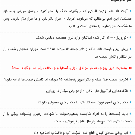
آیت الله علم‌الهدی: افرادی که می‌گویند جنگ را تمام کنید، بی‌عقل مریض و منافق
هستند/ این آدم بی‌عقلی که می‌گوید آمریکا ۱۰ هزار دلار دارد و ما هزار دلار داریم، پس
ما شکست خورده‌ایم، یا منافق است یا قلب
«نوروزبل» ۱۶۰۰ آغاز شد؛ گیلانیان وارد قرن هفدهم دیلمی شدند
پیش بینی قیمت طلا، سکه و دلار جمعه ۱۶ مرداد ۱۴۰۵؛ نفت دوباره صعودی شد، بازار
در انتظار واکنش قیمت ها
وضعیت دریا روز جمعه در سواحل انزلی، آستارا و چمخاله برای شنا چگونه است؟
آخرین قیمت طلا، سکه و دلار امروز پنجشنبه ۱۵ مرداد؛ آیا کاهش قیمت‌ها ادامه دارد؟
ناگفته‌هایی از آمپول‌های لاغری؛ از عوارض مرگبار تا زیبایی
مکمل های آهن فورت چه تفاوتی با مکمل های معمولی دارند؟
باید پُست‌ها را به افراد شایسته بدهیم/دولت با شهادت رهبری پشتوانه بزرگی را از
دست داد/حوادث دی‌ماه پارسال قابل فراموشی نیست
آب برخی مناطق گیلان قطع شد؛ شرکت آب و فاضلاب اطلاعیه داد