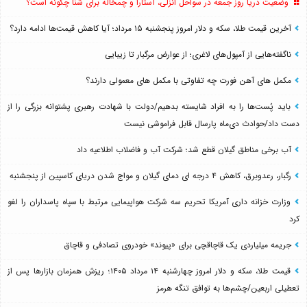
وضعیت دریا روز جمعه در سواحل انزلی، آستارا و چمخاله برای شنا چگونه است؟
آخرین قیمت طلا، سکه و دلار امروز پنجشنبه ۱۵ مرداد؛ آیا کاهش قیمت‌ها ادامه دارد؟
ناگفته‌هایی از آمپول‌های لاغری؛ از عوارض مرگبار تا زیبایی
مکمل های آهن فورت چه تفاوتی با مکمل های معمولی دارند؟
باید پُست‌ها را به افراد شایسته بدهیم/دولت با شهادت رهبری پشتوانه بزرگی را از
دست داد/حوادث دی‌ماه پارسال قابل فراموشی نیست
آب برخی مناطق گیلان قطع شد؛ شرکت آب و فاضلاب اطلاعیه داد
رگبار، رعدوبرق، کاهش ۴ درجه ای دمای گیلان و مواج شدن دریای کاسپین از پنجشنبه
وزارت خزانه داری آمریکا تحریم سه شرکت هواپیمایی مرتبط با سپاه پاسداران را لغو
کرد
جریمه میلیاردی یک قاچاقچی برای «پیوند» خودروی تصادفی و قاچاق
قیمت طلا، سکه و دلار امروز چهارشنبه ۱۴ مرداد ۱۴۰۵؛ ریزش همزمان بازارها پس از
تعطیلی اربعین/چشم‌ها به توافق تنگه هرمز