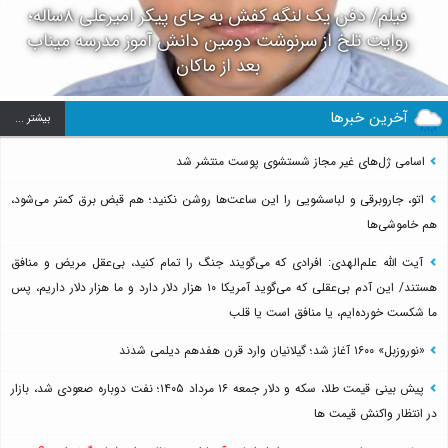
فیلم/ دفن یک لنگه کفش به جای پیکر امیرعلی ۸ساله؛
روایت تلخ از سرنوشت دومین دانش آموز مدرسه میناب
بعد از ماکان
آخرین خبرها
بيشتر ...
اسامی ژل‌های غیر مجاز شستشوی پوست منتشر شد
اتو، جاروبرقی و لباسشویی را این ساعت‌ها روشن نکنید؛ هم قبض برق کمتر می‌شود،
هم خاموشی‌ها
آیت الله علم‌الهدی: افرادی که می‌گویند جنگ را تمام کنید، بی‌عقل مریض و منافق
هستند/ این آدم بی‌عقلی که می‌گوید آمریکا ۱۰ هزار دلار دارد و ما هزار دلار داریم، پس
ما شکست خورده‌ایم، یا منافق است یا قلب
«نوروزبل» ۱۶۰۰ آغاز شد؛ گیلانیان وارد قرن هفدهم دیلمی شدند
پیش بینی قیمت طلا، سکه و دلار جمعه ۱۶ مرداد ۱۴۰۵؛ نفت دوباره صعودی شد، بازار
در انتظار واکنش قیمت ها