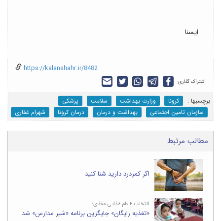
ایسنا
https://kalanshahr.ir/8482
اشتراک گذاری:
برچسب‎ها :
کرونا
وزارت بهداشت
سلامت
پزشکی
سازمان تامین اجتماعی
بهداشت و درمان
درمان کرونا
شهرام غفاری
مطالب مرتبط
اگر کمردرد دارید شنا کنید
انتخاب ۴ قلم غذایی مغذی؛
«تغذیه رایگان» جایگزین برنامه «شیر مدارس» شد