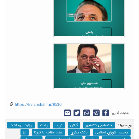
https://kalanshahr.ir/8530
اشتراک گذاری:
برچسب‎ها :
اختصاصی کلانشهر
گیلان
کرونا
رشت
وزارت بهداشت
مجلس شورای اسلامی
بانک مرکزی
ستاد مقابله با کرونا
ارز