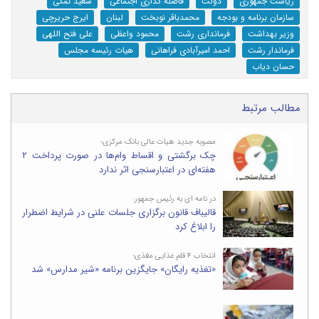
ریاست جمهوری
دولت
فاصله گذاری اجتماعی
سعید نمکی
سازمان برنامه و بودجه
محمدباقر نوبخت
لبنان
ایرج حریرچی
وزیر بهداشت
فرمانداری رشت
محمود واعظی
علی فتح اللهی
فرماندار رشت
احمد امیرآبادی فراهانی
هیات رئیسه مجلس
حسان دیاب
مطالب مرتبط
مصوبه جدید هیات عالی بانک مرکزی؛
چک برگشتی و اقساط وام‌ها در صورت پرداخت ۲
هفته‌ای در اعتبارسنجی اثر ندارد
در نامه ای به رئیس جمهور:
قالیباف قانون برگزاری جلسات علنی در شرایط اضطرار
را ابلاغ کرد
انتخاب ۴ قلم غذایی مغذی؛
«تغذیه رایگان» جایگزین برنامه «شیر مدارس» شد