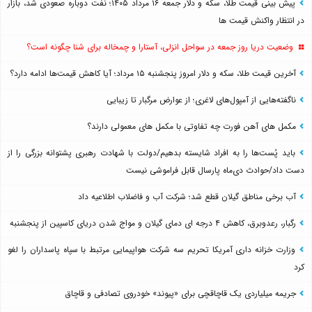
پیش بینی قیمت طلا، سکه و دلار جمعه ۱۶ مرداد ۱۴۰۵؛ نفت دوباره صعودی شد، بازار
در انتظار واکنش قیمت ها
وضعیت دریا روز جمعه در سواحل انزلی، آستارا و چمخاله برای شنا چگونه است؟
آخرین قیمت طلا، سکه و دلار امروز پنجشنبه ۱۵ مرداد؛ آیا کاهش قیمت‌ها ادامه دارد؟
ناگفته‌هایی از آمپول‌های لاغری؛ از عوارض مرگبار تا زیبایی
مکمل های آهن فورت چه تفاوتی با مکمل های معمولی دارند؟
باید پُست‌ها را به افراد شایسته بدهیم/دولت با شهادت رهبری پشتوانه بزرگی را از
دست داد/حوادث دی‌ماه پارسال قابل فراموشی نیست
آب برخی مناطق گیلان قطع شد؛ شرکت آب و فاضلاب اطلاعیه داد
رگبار، رعدوبرق، کاهش ۴ درجه ای دمای گیلان و مواج شدن دریای کاسپین از پنجشنبه
وزارت خزانه داری آمریکا تحریم سه شرکت هواپیمایی مرتبط با سپاه پاسداران را لغو
کرد
جریمه میلیاردی یک قاچاقچی برای «پیوند» خودروی تصادفی و قاچاق