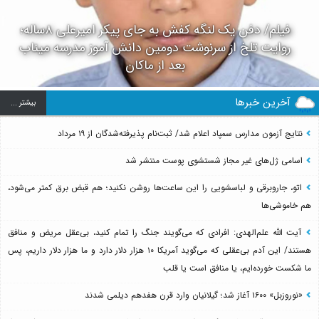
فیلم/ دفن یک لنگه کفش به جای پیکر امیرعلی ۸ساله؛
روایت تلخ از سرنوشت دومین دانش آموز مدرسه میناب
بعد از ماکان
آخرین خبرها
بيشتر ...
نتایج آزمون مدارس سمپاد اعلام شد/ ثبت‌نام پذیرفته‌شدگان از ۱۹ مرداد
اسامی ژل‌های غیر مجاز شستشوی پوست منتشر شد
اتو، جاروبرقی و لباسشویی را این ساعت‌ها روشن نکنید؛ هم قبض برق کمتر می‌شود،
هم خاموشی‌ها
آیت الله علم‌الهدی: افرادی که می‌گویند جنگ را تمام کنید، بی‌عقل مریض و منافق
هستند/ این آدم بی‌عقلی که می‌گوید آمریکا ۱۰ هزار دلار دارد و ما هزار دلار داریم، پس
ما شکست خورده‌ایم، یا منافق است یا قلب
«نوروزبل» ۱۶۰۰ آغاز شد؛ گیلانیان وارد قرن هفدهم دیلمی شدند