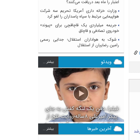
اعتبار را ماه بعد دریافت می‌کنند؟
وزارت خزانه داری آمریکا تحریم سه شرکت
هواپیمایی مرتبط با سپاه پاسداران را لغو کرد
جریمه میلیاردی یک قاچاقچی برای «پیوند»
خودروی تصادفی و قاچاق
شوک به هواداران استقلال؛ جدایی رسمی
رامین رضاییان از استقلال
h
ویدئو
بيشتر ...
فیلم/ دفن یک لنگه کفش به جای
پیکر امیرعلی ۸ساله؛روایت تلخ از
سرنوشت دومین دانش آموز مدرسه
آخرین خبرها
بيشتر ...
میناب بعد از ماکان
رشد