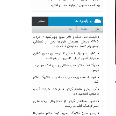
برداشت محصول از مزارع ساحلی لنگرود
پر بازدید ها
بيشتر ...
روز
هفته
ماه
قیمت طلا، سکه و دلار امروز چهارشنبه ۱۴ مرداد
۱۴۰۵؛ ریزش همزمان بازارها پس از تعطیلی
اربعین/چشم‌ها به توافق تنگه هرمز
رگبار، رعدوبرق، کاهش ۴ درجه ای دمای گیلان
و مواج شدن دریای کاسپین از پنجشنبه
درگذشت دکتر هانیه حقانی‌پور، پزشک جوان در
فومن
شرط ادامه دریافت یارانه نقدی و کالابرگ اعلام
۲۳ مردادماه
شد
آب برخی مناطق گیلان قطع شد؛ شرکت آب و
فاضلاب اطلاعیه داد
تقدیر استاندار گیلان از تلاش‌های یک‌دهه‌ای
نشر فرهنگ ایلیا در رشت
 تا اول
زمان شارژ کالابرگ تغییر کرد؛ کدام خانوارها