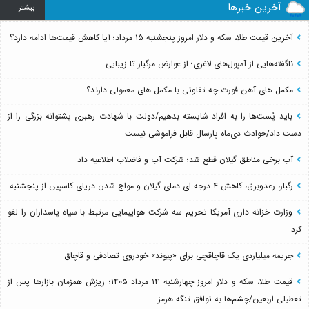
آخرین خبرها
بيشتر ...
آخرین قیمت طلا، سکه و دلار امروز پنجشنبه ۱۵ مرداد؛ آیا کاهش قیمت‌ها ادامه دارد؟
ناگفته‌هایی از آمپول‌های لاغری؛ از عوارض مرگبار تا زیبایی
مکمل های آهن فورت چه تفاوتی با مکمل های معمولی دارند؟
باید پُست‌ها را به افراد شایسته بدهیم/دولت با شهادت رهبری پشتوانه بزرگی را از
دست داد/حوادث دی‌ماه پارسال قابل فراموشی نیست
آب برخی مناطق گیلان قطع شد؛ شرکت آب و فاضلاب اطلاعیه داد
رگبار، رعدوبرق، کاهش ۴ درجه ای دمای گیلان و مواج شدن دریای کاسپین از پنجشنبه
وزارت خزانه داری آمریکا تحریم سه شرکت هواپیمایی مرتبط با سپاه پاسداران را لغو
کرد
جریمه میلیاردی یک قاچاقچی برای «پیوند» خودروی تصادفی و قاچاق
قیمت طلا، سکه و دلار امروز چهارشنبه ۱۴ مرداد ۱۴۰۵؛ ریزش همزمان بازارها پس از
تعطیلی اربعین/چشم‌ها به توافق تنگه هرمز