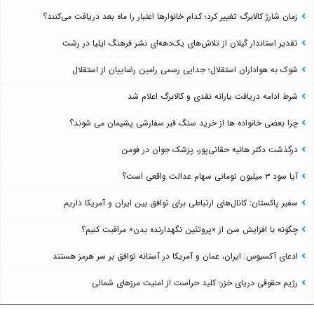
زمان شارژ کالابرگ تغییر کرد؛ کدام خانوارها اعتبار را ماه بعد دریافت می‌کنند؟
تقدیر استاندار گیلان از تلاش‌های یک‌دهه‌ای نشر فرهنگ ایلیا در رشت
شوک به هواداران استقلال؛ جدایی رسمی رامین رضاییان از استقلال
شرط ادامه دریافت یارانه نقدی و کالابرگ اعلام شد
چرا بعضی خانواده ها از خرید سنگ قبر سفارشی پشیمان می شوند؟
درگذشت دکتر هانیه حقانی‌پور، پزشک جوان در فومن
آیا سود ۳ میلیون تومانی سهام عدالت واقعی است؟
سفیر پاکستان: کانال‌های ارتباطی برای توافق بین ایران و آمریکا داریم
چگونه با افزایش سن از «پروتئین نگهدارنده بدن» مراقبت کنیم؟
ادعای آکسیوس: ایران، عمان و آمریکا در آستانه توافق بر سر هرمز هستند
رژیم حقوقی دریای خزر؛ کلید حراست از امنیت مرزهای شمالی