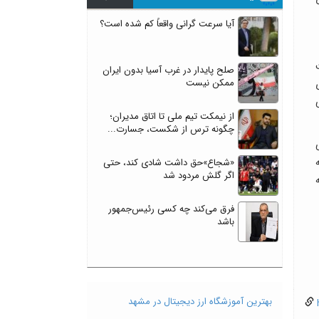
آیا سرعت گرانی واقعاً کم شده است؟
یت
صلح پایدار در غرب آسیا بدون ایران
ممکن نیست
لای
و مابقی
از نیمکت تیم ملی تا اتاق مدیران؛
چگونه ترس از شکست، جسارت...
شته
«شجاع»حق داشت شادی کند، حتی
اگر گلش مردود شد
ه
فرق می‌کند چه کسی رئیس‌جمهور
باشد
بهترین آموزشگاه ارز دیجیتال در مشهد
h