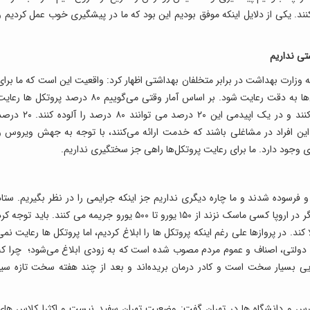
نند. یکی از دلایل اینکه موفق بودیم این بود که ما در پیشگیری خوب عمل کردیم و
تی نداریم
 وزارت بهداشت در برابر متخلفان بهداشتی اظهار کرد: واقعیت این است که ما برای
مدیریت بیماری هیچ راهی نداریم، مگر اینکه پروتکل‌ها به دقت رعایت شود. بر اساس آمار وقتی می‌گوییم ۸۰ درصد پروتکل ها ر
می شود، یعنی ۲۰ درصد پروتکل ها را رعایت نمی کنند و در یک اپیدمی این ۲۰ درصد می توانند ۸۰ درصد را آلود
 است و اگر این افراد در مشاغلی باشند که خدمت ارائه می‌کنند، با توجه به جهش ویروس و
 فرسوده شدند و ما چاره دیگری نداریم جز اینکه جرایمی را در نظر بگیریم. ستاد
کرونا از نظر حقوقی اعمال جریمه را بررسی می کند. اگر در اروپا کسی ماسک نزند از ۱۵۰ یورو تا ۵۰۰ یورو جریمه می کنند. باید توجه 
کند. در پروازها علی رغم اینکه پروتکل ها را ابلاغ کردیم، اما پروتکل ها رعایت نمی
دولتی، اصناف و عموم مردم مصوب شده است که به زودی ابلاغ می‌شود؛ چرا که
ایی بسیار سخت است و کادر درمان بریده‌اند و بعد از چند هفته سخت تازه سیر
رس و دانشگاه ها در تهران گفت: وضعیت تهران سفید نیست و اکثرا کلاس های