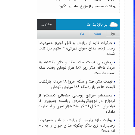
برداشت محصول از مزارع ساحلی لنگرود
پر بازدید ها
بيشتر ...
روز
هفته
ماه
جزئیات تازه از ربایش و قتل فجیع حمیدرضا
رجب زاده، مداح جوان تهرانی؛ ۴ متهم بازداشت
شدند
پیش‌بینی قیمت طلا، سکه و دلار یکشنبه ۱۸
مرداد ۱۴۰۵؛ دلار زیر ۱۸۶ هزار تومان رفت، سکه
عقب نشست
قیمت دلار، طلا و سکه امروز ۱۸ مرداد؛ بازگشت
قیمت ها در بازار/سکه ۱۸۶ میلیون تومان
محمدباقر خرازی روحانی جنجالی کیست؟ از
ازدواج در نوجوانی،نامزدی ریاست جمهوری تا
فراخوان تشکیل لشکر ۲۵۰ هزار نفری و احضار به
دادگاه
روایت تازه پلیس از ربایش و قتل حمیدرضا
رجب‌زاده؛ زن بلاگر چگونه مداح جوان را به دام
انداخت؟