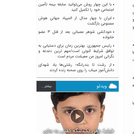
با این چهار روش می‌توانید سابقه بیمه تأمین
اجتماعی خود را تکمیل کنید
ی
ایران با چهار مدال از المپیاد جهانی هوش
مصنوعی بازگشت
خودکشی شوهر عصبانی بعد از قتل ۳ عضو
خانواده
ه
رئیس جمهوری: بهترین زمان برای دستیابی به
توافق شرایط کنونی است/مهم ترین دغدغه و
ا
نگرانی امروز من معیشت مردم است
از رشت تا بندرلنگه؛ رشتی‌ها یاد شهدای
دانش‌آموز میناب را روی صحنه زنده کردند
ویدئو
بيشتر ...
فیلم/ دفن یک لنگه کفش به جای