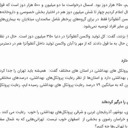
سال گذشته کل واکسن آنفلوآنزایی که در اختیار داشتیم، ۲۵۰ هزار دوز بود. امسال درخواست ما دو میلیون و ۵۰۰ هزار دوز است که
ر عین حال اعلام کردیم چهار تا شش میلیون دوز هم در اختیار بخش خصوصی و داروخانه‌ها
کسن آنفلوآنزا فقط در برای گروه‌های پرخطر شامل سالمندان، مبتلایان به بیماری‌های
 سایر افراد توصیه نمی‌شود.
رئیسی با بیان اینکه فقط افراد پرخطر واکسن آنفلوآنزا بزنند، گفت: کل تولید واکسن آنفلوآنزا در دنیا ۳۵۰ میلیون دوز است. حال در 
ن حال به ما قول دادند که از مهر یا آبان واکسن تولید داخل آنفلوآنزا هم در دسترس
ارد
روتکل های بهداشتی در استان های مختلف گفت: همیشه باید تهران را جدا کرد،
 بهداشتی دارد و استان‌ها از نظر رعایت پروتکل‌های بهداشتی، درصدهای مختلفی
دارند؛ زمانی به میانگین ۱۷ درصد رسیده بودیم و اکنون که به میانگین ۷۹ درصد رعایت پروتکل های بهداشتی رسیده ایم، رعایت پروتک
ا درگیر کرده‌اند
زی، بوشهر، آذربایجان غربی و شرقی پروتکل‌های بهداشتی را خوب رعایت می کنند و
 و خراسان رضوی و بخشی از اصفهان خوب نیست. تهرانی‌هایی که به شمال سفر
با تهرانی‌ها چه کنیم؟