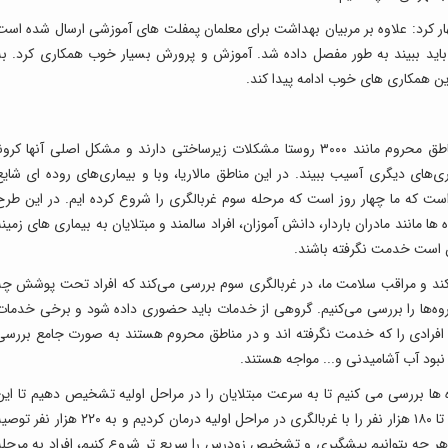
ر کرد: علاوه بر مربیان بهداشت برای معلمان پمفلت های آموزشی ارسال شده است
باید ببیند به طور مفصل داده شد. آموزش و پرورش بسیار خوب همکاری کرد. به
معاون بهداشت وزارت بهداشت گفت: بسیاری از مناطق محروم مانند ۳۰۰۰ روستا مشکلات زیرساختی دارند و مشکل اصلی آنها کرون
ی دیگری آسیب ببیند. در این مناطق مالاریا، وبا و بیماری‌های روده ای شایع
ست که ما چهار روز است که مرحله سوم غربالگری را شروع کرده ایم. در این طرح
 ها مانند مادران باردار، دانش آموزان، افراد سالمند و مبتلایان به بیماری های زمینه
ن است خدمت نگرفته باشند.
می‌کند و مراقب سلامت ما، در غربالگری سوم بررسی می‌کند که افراد تحت پوشش چه
روه‌ها را بررسی می‌کنیم. گروهی از خدمات باید حضوری داده شود و برخی خدمات
یم افرادی را که خدمت نگرفته اند و در مناطق محروم هستند به صورت جامع بررسی
 نبود آب آشامیدنی و... مواجه هستند.
 ها بررسی می کنیم تا به سرعت مبتلایان را در مراحل اولیه تشخیص دهیم تا این
گروه ها با بدحالی به بیمارستان مراجعه نکنند. ما ۱۷۰ تا ۱۸۰ هزار نفر را با غربالگری در مراحل اولیه درمان کردیم و به ۲۲۰ هزار نف
. هر چه بتوانیم پیشگیری و تشخیص زودرس را سریع تر شروع کنیم، افراد به مرحله