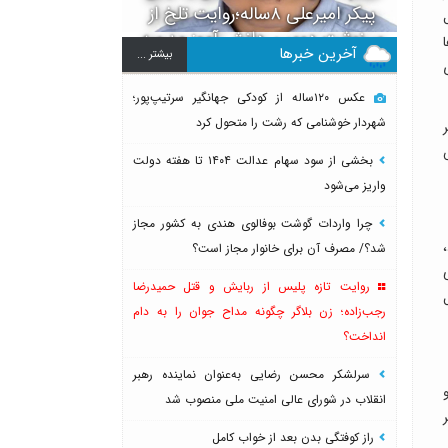
پیکر امیرعلی ۸ساله؛روایت تلخ از
 قول
سرنوشت دومین دانش آموز مدرسه
آخرین خبرها
بيشتر ...
میناب بعد از ماکان
عکس ۱۲۰ساله از کودکی جهانگیر سرتیپ‌پور؛
شهردار خوشنامی که رشت را متحول کرد
نظر
بخشی از سود سهام عدالت ۱۴۰۴ تا هفته دولت
واریز می‌شود
چرا واردات گوشت بوفالوی هندی به کشور مجاز
شد؟/ مصرف آن برای خانوار مجاز است؟
روایت تازه پلیس از ربایش و قتل حمیدرضا
ل
رجب‌زاده؛ زن بلاگر چگونه مداح جوان را به دام
انداخت؟
سرلشکر محسن رضایی به‌عنوان نماینده رهبر
انقلاب در شورای عالی امنیت ملی منصوب شد
راز کوفتگی بدن بعد از خواب کامل