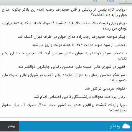
روز
هفته
ماه
روایت تازه پلیس از ربایش و قتل حمیدرضا رجب زاده؛ زن بلاگر چگونه مداح
جوان را به دام انداخت؟
پیش بینی قیمت طلا، سکه و دلار فردا دوشنبه ۱۹ مرداد ۱۴۰۵؛ سکه به ۱۸۷ میلیون
تومان می رسد؟
پیکر سوخته حمیدرضا رجب‌زاده مداح جوان در اطراف تهران کشف شد
بخشی از سود سهام عدالت ۱۴۰۴ تا هفته دولت واریز می‌شود
انتصاب سردار ذوالقدر به عنوان مشاور سیاسی آیت الله مجتبی خامنه ای رهبر
انقلاب
تغییر در شورای عالی امنیت ملی؛ محسن رضایی جایگزین ذوالقدر شد
سرلشکر محسن رضایی به عنوان نماینده رهبر انقلاب در شورای عالی امنیت ملی
منصوب شد
نکونام سرمربی تراکتور شد
زمان پرداخت معوقات بازنشستگان تامین اجتماعی اعلام شد
چرا واردات گوشت بوفالوی هندی به کشور مجاز شد؟/ مصرف آن برای خانوار
مجاز است؟
ویدئو
بيشتر ...