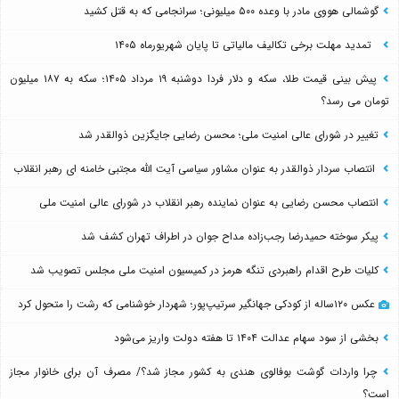
گوشمالی هووی مادر با وعده ۵۰۰ میلیونی؛ سرانجامی که به قتل کشید
تمدید مهلت برخی تکالیف مالیاتی تا پایان شهریورماه ۱۴۰۵
پیش بینی قیمت طلا، سکه و دلار فردا دوشنبه ۱۹ مرداد ۱۴۰۵؛ سکه به ۱۸۷ میلیون
تومان می رسد؟
تغییر در شورای عالی امنیت ملی؛ محسن رضایی جایگزین ذوالقدر شد
انتصاب سردار ذوالقدر به عنوان مشاور سیاسی آیت الله مجتبی خامنه ای رهبر انقلاب
انتصاب محسن رضایی به عنوان نماینده رهبر انقلاب در شورای عالی امنیت ملی
پیکر سوخته حمیدرضا رجب‌زاده مداح جوان در اطراف تهران کشف شد
کلیات طرح اقدام راهبردی تنگه هرمز در کمیسیون امنیت ملی مجلس تصویب شد
عکس ۱۲۰ساله از کودکی جهانگیر سرتیپ‌پور؛ شهردار خوشنامی که رشت را متحول کرد
بخشی از سود سهام عدالت ۱۴۰۴ تا هفته دولت واریز می‌شود
چرا واردات گوشت بوفالوی هندی به کشور مجاز شد؟/ مصرف آن برای خانوار مجاز
است؟