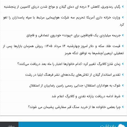
رگبار، رعدوبرق، کاهش ۴ درجه ای دمای گیلان و مواج شدن دریای کاسپین از پنجشنبه
وزارت خزانه داری آمریکا تحریم سه شرکت هواپیمایی مرتبط با سپاه پاسداران را لغو
کرد
جریمه میلیاردی یک قاچاقچی برای «پیوند» خودروی تصادفی و قاچاق
قیمت طلا، سکه و دلار امروز چهارشنبه ۱۴ مرداد ۱۴۰۵؛ ریزش همزمان بازارها پس از
تعطیلی اربعین/چشم‌ها به توافق تنگه هرمز
زمان شارژ کالابرگ تغییر کرد؛ کدام خانوارها اعتبار را ماه بعد دریافت می‌کنند؟
تقدیر استاندار گیلان از تلاش‌های یک‌دهه‌ای نشر فرهنگ ایلیا در رشت
شوک به هواداران استقلال؛ جدایی رسمی رامین رضاییان از استقلال
شرط ادامه دریافت یارانه نقدی و کالابرگ اعلام شد
چرا بعضی خانواده ها از خرید سنگ قبر سفارشی پشیمان می شوند؟
یادداشت
بيشتر ...