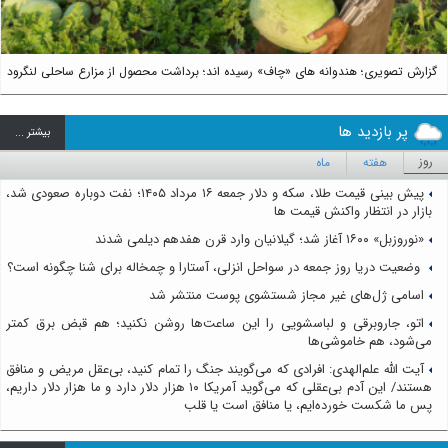
گزارش تصویری؛ هندوانه های «چاف» رسیده اند؛ برداشت محصول از مزارع ساحلی لنگرود
پر بازدید ها
بيشتر ...
روز
هفته
ماه
پیش بینی قیمت طلا، سکه و دلار جمعه ۱۶ مرداد ۱۴۰۵؛ نفت دوباره صعودی شد،
بازار در انتظار واکنش قیمت ها
«نوروزبل» ۱۶۰۰ آغاز شد؛ گیلانیان وارد قرن هفدهم دیلمی شدند
وضعیت دریا روز جمعه در سواحل انزلی، آستارا و چمخاله برای شنا چگونه است؟
اسامی ژل‌های غیر مجاز شستشوی پوست منتشر شد
اتو، جاروبرقی و لباسشویی را این ساعت‌ها روشن نکنید؛ هم قبض برق کمتر
می‌شود، هم خاموشی‌ها
آیت الله علم‌الهدی: افرادی که می‌گویند جنگ را تمام کنید، بی‌عقل مریض و منافق
هستند/ این آدم بی‌عقلی که می‌گوید آمریکا ۱۰ هزار دلار دارد و ما هزار دلار داریم،
پس ما شکست خورده‌ایم، یا منافق است یا قلب