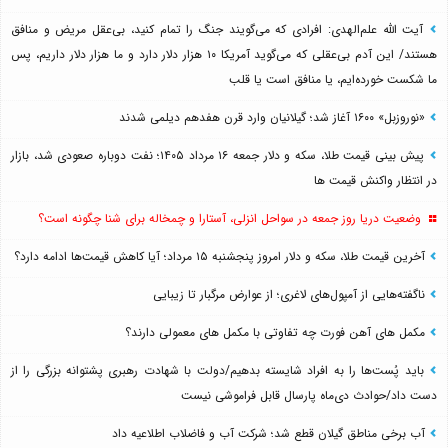
آیت الله علم‌الهدی: افرادی که می‌گویند جنگ را تمام کنید، بی‌عقل مریض و منافق
هستند/ این آدم بی‌عقلی که می‌گوید آمریکا ۱۰ هزار دلار دارد و ما هزار دلار داریم، پس
ما شکست خورده‌ایم، یا منافق است یا قلب
«نوروزبل» ۱۶۰۰ آغاز شد؛ گیلانیان وارد قرن هفدهم دیلمی شدند
پیش بینی قیمت طلا، سکه و دلار جمعه ۱۶ مرداد ۱۴۰۵؛ نفت دوباره صعودی شد، بازار
در انتظار واکنش قیمت ها
وضعیت دریا روز جمعه در سواحل انزلی، آستارا و چمخاله برای شنا چگونه است؟
آخرین قیمت طلا، سکه و دلار امروز پنجشنبه ۱۵ مرداد؛ آیا کاهش قیمت‌ها ادامه دارد؟
ناگفته‌هایی از آمپول‌های لاغری؛ از عوارض مرگبار تا زیبایی
مکمل های آهن فورت چه تفاوتی با مکمل های معمولی دارند؟
باید پُست‌ها را به افراد شایسته بدهیم/دولت با شهادت رهبری پشتوانه بزرگی را از
دست داد/حوادث دی‌ماه پارسال قابل فراموشی نیست
آب برخی مناطق گیلان قطع شد؛ شرکت آب و فاضلاب اطلاعیه داد