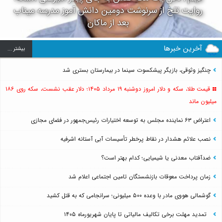
روایت تلخ از سرنوشت دومین دانش آموز مدرسه میناب
بعد از ماکان
آخرین خبرها
بيشتر ...
چنگیز وثوقی، بازیگر پیشکسوت سینما در بیمارستان بستری شد
قیمت طلا، سکه و دلار امروز دوشنبه ۱۹ مرداد ۱۴۰۵؛ دلار عقب نشست، سکه روی ۱۸۶
میلیون ماند
اعتراض ۶۳ نماینده مجلس به توسعه اختیارات رئیس‌جمهور در فضای مجازی
نصب علائم هشدار در نقاط پرخطر تأسیسات آبی آستانه اشرفیه
ضدآفتاب‌ معدنی یا شیمیایی؛ کدام بهتر است؟
زمان پرداخت معوقات بازنشستگان تامین اجتماعی اعلام شد
گوشمالی هووی مادر با وعده ۵۰۰ میلیونی؛ سرانجامی که به قتل کشید
تمدید مهلت برخی تکالیف مالیاتی تا پایان شهریورماه ۱۴۰۵