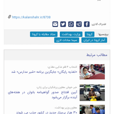
https://kalanshahr.ir/8738
اشتراک گذاری:
برچسب‎ها :
کرونا
وزارت بهداشت
ستاد مقابله با کرونا
آمار کرونا در ایران
سیما سادات لاری
مطالب مرتبط
انتخاب ۴ قلم غذایی مغذی؛
«تغذیه رایگان» جایگزین برنامه «شیر مدارس» شد
خبر خوش معاون پزشکیان برای زنان؛
آیین افتتاح صدور گواهینامه بانوان در هفته‌های
آینده برگزار می‌شود
معاون وزیر بهداشت:
۳۰ هزار پرستار جدید در کشور جذب می‌ شوند