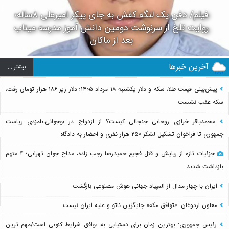
فیلم/ دفن یک لنگه کفش به جای پیکر امیرعلی ۸ساله؛
روایت تلخ از سرنوشت دومین دانش آموز مدرسه میناب
بعد از ماکان
آخرین خبرها
بيشتر ...
پیش‌بینی قیمت طلا، سکه و دلار یکشنبه ۱۸ مرداد ۱۴۰۵؛ دلار زیر ۱۸۶ هزار تومان رفت،
سکه عقب نشست
محمدباقر خرازی روحانی جنجالی کیست؟ از ازدواج در نوجوانی،نامزدی ریاست
جمهوری تا فراخوان تشکیل لشکر ۲۵۰ هزار نفری و احضار به دادگاه
جزئیات تازه از ربایش و قتل فجیع حمیدرضا رجب زاده، مداح جوان تهرانی؛ ۴ متهم
بازداشت شدند
ایران با چهار مدال از المپیاد جهانی هوش مصنوعی بازگشت
معاون اردوغان: «توافق مکه» جایگزین ناتو و علیه ایران نیست
رئیس جمهوری: بهترین زمان برای دستیابی به توافق شرایط کنونی است/مهم ترین