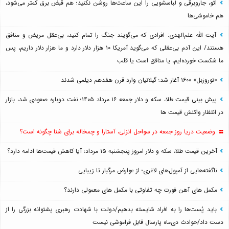
اتو، جاروبرقی و لباسشویی را این ساعت‌ها روشن نکنید؛ هم قبض برق کمتر می‌شود،
هم خاموشی‌ها
آیت الله علم‌الهدی: افرادی که می‌گویند جنگ را تمام کنید، بی‌عقل مریض و منافق
هستند/ این آدم بی‌عقلی که می‌گوید آمریکا ۱۰ هزار دلار دارد و ما هزار دلار داریم، پس
ما شکست خورده‌ایم، یا منافق است یا قلب
«نوروزبل» ۱۶۰۰ آغاز شد؛ گیلانیان وارد قرن هفدهم دیلمی شدند
پیش بینی قیمت طلا، سکه و دلار جمعه ۱۶ مرداد ۱۴۰۵؛ نفت دوباره صعودی شد، بازار
در انتظار واکنش قیمت ها
وضعیت دریا روز جمعه در سواحل انزلی، آستارا و چمخاله برای شنا چگونه است؟
آخرین قیمت طلا، سکه و دلار امروز پنجشنبه ۱۵ مرداد؛ آیا کاهش قیمت‌ها ادامه دارد؟
ناگفته‌هایی از آمپول‌های لاغری؛ از عوارض مرگبار تا زیبایی
مکمل های آهن فورت چه تفاوتی با مکمل های معمولی دارند؟
باید پُست‌ها را به افراد شایسته بدهیم/دولت با شهادت رهبری پشتوانه بزرگی را از
دست داد/حوادث دی‌ماه پارسال قابل فراموشی نیست