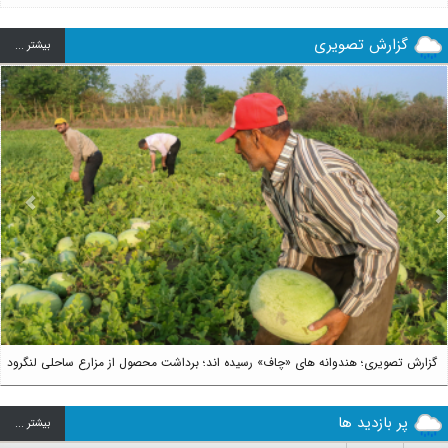
گزارش تصویری
بيشتر ...
us
Next
گزارش تصویری؛ هندوانه های «چاف» رسیده اند؛ برداشت محصول از مزارع ساحلی لنگرود
پر بازدید ها
بيشتر ...