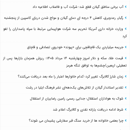
آب برخی مناطق گیلان قطع شد؛ شرکت آب و فاضلاب اطلاعیه داد
رگبار، رعدوبرق، کاهش ۴ درجه ای دمای گیلان و مواج شدن دریای کاسپین از پنجشنبه
وزارت خزانه داری آمریکا تحریم سه شرکت هواپیمایی مرتبط با سپاه پاسداران را لغو
کرد
جریمه میلیاردی یک قاچاقچی برای «پیوند» خودروی تصادفی و قاچاق
قیمت طلا، سکه و دلار امروز چهارشنبه ۱۴ مرداد ۱۴۰۵؛ ریزش همزمان بازارها پس از
تعطیلی اربعین/چشم‌ها به توافق تنگه هرمز
زمان شارژ کالابرگ تغییر کرد؛ کدام خانوارها اعتبار را ماه بعد دریافت می‌کنند؟
تقدیر استاندار گیلان از تلاش‌های یک‌دهه‌ای نشر فرهنگ ایلیا در رشت
شوک به هواداران استقلال؛ جدایی رسمی رامین رضاییان از استقلال
شرط ادامه دریافت یارانه نقدی و کالابرگ اعلام شد
چرا بعضی خانواده ها از خرید سنگ قبر سفارشی پشیمان می شوند؟