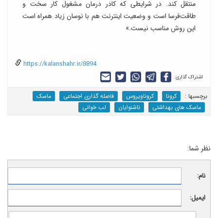
منتقل کند. در شرایطی که کادر درمان مشغول کار سخت و
طاقت‌فرسا است و وضعیت اینترنت هم با نوسان زیاد همراه است
این روش مناسب نیست.»
https://kalanshahr.ir/8894
اشتراک گذاری:
برچسب‎ها :
کرونا
کروناویروس
فاصله گذاری اجتماعی
ماسک
ماسک های بهداشتی
ناشنوایان
لب خوانی
نظر شما:
نام:
ایمیل: