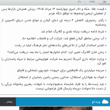
روز
هفته
ماه
قیمت طلا، سکه و دلار امروز چهارشنبه ۱۴ مرداد ۱۴۰۵؛ ریزش همزمان بازارها پس
از تعطیلی اربعین/چشم‌ها به توافق تنگه هرمز
رگبار، رعدوبرق، کاهش ۴ درجه ای دمای گیلان و مواج شدن دریای کاسپین از
پنجشنبه
شرط ادامه دریافت یارانه نقدی و کالابرگ اعلام شد
آب برخی مناطق گیلان قطع شد؛ شرکت آب و فاضلاب اطلاعیه داد
تقدیر استاندار گیلان از تلاش‌های یک‌دهه‌ای نشر فرهنگ ایلیا در رشت
زمان شارژ کالابرگ تغییر کرد؛ کدام خانوارها اعتبار را ماه بعد دریافت می‌کنند؟
وزارت خزانه داری آمریکا تحریم سه شرکت هواپیمایی مرتبط با سپاه پاسداران را
لغو کرد
جریمه میلیاردی یک قاچاقچی برای «پیوند» خودروی تصادفی و قاچاق
شوک به هواداران استقلال؛ جدایی رسمی رامین رضاییان از استقلال
باید پُست‌ها را به افراد شایسته بدهیم/دولت با شهادت رهبری پشتوانه بزرگی را
از دست داد/حوادث دی‌ماه پارسال قابل فراموشی نیست
ویدئو
بيشتر ...