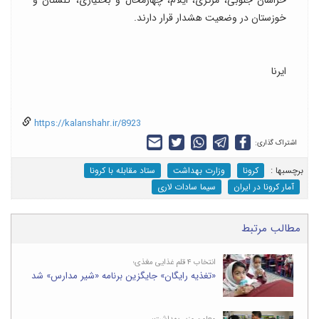
خراسان جنوبی، مرکزی، ایلام، چهارمحال و بختیاری، گلستان و
خوزستان در وضعیت هشدار قرار دارند.
ایرنا
https://kalanshahr.ir/8923
اشتراک گذاری:
برچسب‎ها :
کرونا
وزارت بهداشت
ستاد مقابله با کرونا
آمار کرونا در ایران
سیما سادات لاری
مطالب مرتبط
انتخاب ۴ قلم غذایی مغذی؛
«تغذیه رایگان» جایگزین برنامه «شیر مدارس» شد