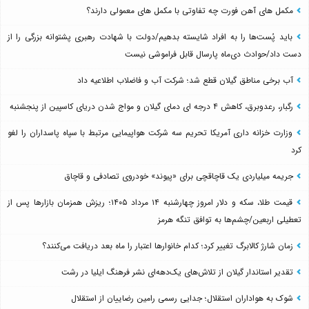
مکمل های آهن فورت چه تفاوتی با مکمل های معمولی دارند؟
باید پُست‌ها را به افراد شایسته بدهیم/دولت با شهادت رهبری پشتوانه بزرگی را از
دست داد/حوادث دی‌ماه پارسال قابل فراموشی نیست
آب برخی مناطق گیلان قطع شد؛ شرکت آب و فاضلاب اطلاعیه داد
رگبار، رعدوبرق، کاهش ۴ درجه ای دمای گیلان و مواج شدن دریای کاسپین از پنجشنبه
وزارت خزانه داری آمریکا تحریم سه شرکت هواپیمایی مرتبط با سپاه پاسداران را لغو
کرد
جریمه میلیاردی یک قاچاقچی برای «پیوند» خودروی تصادفی و قاچاق
قیمت طلا، سکه و دلار امروز چهارشنبه ۱۴ مرداد ۱۴۰۵؛ ریزش همزمان بازارها پس از
تعطیلی اربعین/چشم‌ها به توافق تنگه هرمز
زمان شارژ کالابرگ تغییر کرد؛ کدام خانوارها اعتبار را ماه بعد دریافت می‌کنند؟
تقدیر استاندار گیلان از تلاش‌های یک‌دهه‌ای نشر فرهنگ ایلیا در رشت
شوک به هواداران استقلال؛ جدایی رسمی رامین رضاییان از استقلال