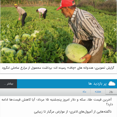
us
Next
گزارش تصویری؛ هندوانه های «چاف» رسیده اند؛ برداشت محصول از مزارع ساحلی لنگرود
پر بازدید ها
بيشتر ...
روز
هفته
ماه
آخرین قیمت طلا، سکه و دلار امروز پنجشنبه ۱۵ مرداد؛ آیا کاهش قیمت‌ها ادامه
دارد؟
ناگفته‌هایی از آمپول‌های لاغری؛ از عوارض مرگبار تا زیبایی