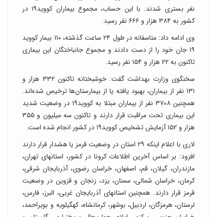
نفر بستری شدند. با این حساب، مجموع بیماران کووید۱۹ در
کشور به ۳۸۴ هزار و ۶۶۶ نفر رسید.
وی ادامه داد: متاسفانه در طول ۲۴ ساعت گذشته، ۱۱۰ بیمار کووید
۱۹ جان خود را از دست دادند و مجموع جانباختگان این بیماری
تاکنون به ۲۲ هزار و ۱۵۴ نفر رسید.
سخنگوی وزارت بهداشت گفت: خوشبختانه تاکنون ۳۳۲ هزار و
۱۳۱ نفر از بیماران، بهبود یافته یا از بیمارستان‌ها ترخیص شده‌اند.
همچنین ۳۷۰۸ نفر از بیماران مبتلا به کووید۱۹ در وضعیت شدید
این بیماری تحت مراقبت قرار دارند و تاکنون سه میلیون و ۳۵۵
هزار و ۱۵۲ آزمایش تشخیص کووید۱۹ در کشور انجام شده است.
لاری با اعلام اینکه ۲۹ استان در وضعیت قرمز یا هشدار قرار دارند
افزود: بر اساس آخرین اطلاعات کرونا در کشور، استانهای تهران،
مازندران، گیلان، قم، اصفهان، خراسان رضوی، آذربایجان شرقی،
کرمان، خراسان شمالی، سمنان، یزد، زنجان و قزوین در وضعیت
قرمز قرار دارند. همچنین استانهای آذربایجان غربی، البرز، فارس،
لرستان، هرمزگان، اردبیل، بوشهر، کرمانشاه، کهگیلویه و بویراحمد،