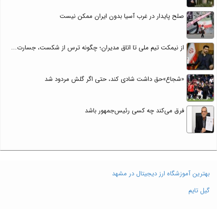
صلح پایدار در غرب آسیا بدون ایران ممکن نیست
از نیمکت تیم ملی تا اتاق مدیران؛ چگونه ترس از شکست، جسارت...
«شجاع»حق داشت شادی کند، حتی اگر گلش مردود شد
فرق می‌کند چه کسی رئیس‌جمهور باشد
بهترین آموزشگاه ارز دیجیتال در مشهد
گیل تایم