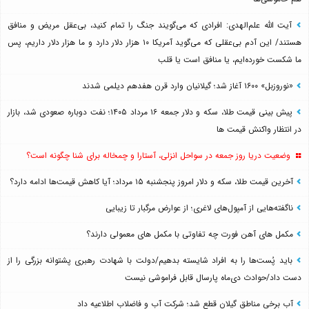
آیت الله علم‌الهدی: افرادی که می‌گویند جنگ را تمام کنید، بی‌عقل مریض و منافق
هستند/ این آدم بی‌عقلی که می‌گوید آمریکا ۱۰ هزار دلار دارد و ما هزار دلار داریم، پس
ما شکست خورده‌ایم، یا منافق است یا قلب
«نوروزبل» ۱۶۰۰ آغاز شد؛ گیلانیان وارد قرن هفدهم دیلمی شدند
پیش بینی قیمت طلا، سکه و دلار جمعه ۱۶ مرداد ۱۴۰۵؛ نفت دوباره صعودی شد، بازار
در انتظار واکنش قیمت ها
وضعیت دریا روز جمعه در سواحل انزلی، آستارا و چمخاله برای شنا چگونه است؟
آخرین قیمت طلا، سکه و دلار امروز پنجشنبه ۱۵ مرداد؛ آیا کاهش قیمت‌ها ادامه دارد؟
ناگفته‌هایی از آمپول‌های لاغری؛ از عوارض مرگبار تا زیبایی
مکمل های آهن فورت چه تفاوتی با مکمل های معمولی دارند؟
باید پُست‌ها را به افراد شایسته بدهیم/دولت با شهادت رهبری پشتوانه بزرگی را از
دست داد/حوادث دی‌ماه پارسال قابل فراموشی نیست
آب برخی مناطق گیلان قطع شد؛ شرکت آب و فاضلاب اطلاعیه داد