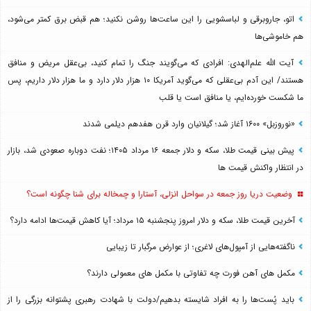
اتو، جاروبرقی و لباسشویی را این ساعت‌ها روشن نکنید؛ هم قبض برق کمتر می‌شود،
هم خاموشی‌ها
آیت الله علم‌الهدی: افرادی که می‌گویند جنگ را تمام کنید، بی‌عقل مریض و منافق
هستند/ این آدم بی‌عقلی که می‌گوید آمریکا ۱۰ هزار دلار دارد و ما هزار دلار داریم، پس
ما شکست خورده‌ایم، یا منافق است یا قلب
«نوروزبل» ۱۶۰۰ آغاز شد؛ گیلانیان وارد قرن هفدهم دیلمی شدند
پیش بینی قیمت طلا، سکه و دلار جمعه ۱۶ مرداد ۱۴۰۵؛ نفت دوباره صعودی شد، بازار
در انتظار واکنش قیمت ها
وضعیت دریا روز جمعه در سواحل انزلی، آستارا و چمخاله برای شنا چگونه است؟
آخرین قیمت طلا، سکه و دلار امروز پنجشنبه ۱۵ مرداد؛ آیا کاهش قیمت‌ها ادامه دارد؟
ناگفته‌هایی از آمپول‌های لاغری؛ از عوارض مرگبار تا زیبایی
مکمل های آهن فورت چه تفاوتی با مکمل های معمولی دارند؟
باید پُست‌ها را به افراد شایسته بدهیم/دولت با شهادت رهبری پشتوانه بزرگی را از