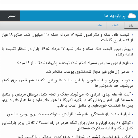
پر بازدید ها
بيشتر ...
روز
هفته
ماه
قیمت طلا، سکه و دلار امروز شنبه ۱۷ مرداد؛ سکه ۱۹۰ میلیون شد، طلای ۱۸ عیار
از ۱۹ میلیون گذشت
پیش بینی قیمت طلا، سکه و دلار شنبه ۱۷ مرداد ۱۴۰۵. بازار در انتظار تثبیت یا
ادامه رشد؟
نتایج آزمون مدارس سمپاد اعلام شد/ ثبت‌نام پذیرفته‌شدگان از ۱۹ مرداد
اسامی ژل‌های غیر مجاز شستشوی پوست منتشر شد
اتو، جاروبرقی و لباسشویی را این ساعت‌ها روشن نکنید؛ هم قبض برق کمتر
می‌شود، هم خاموشی‌ها
آیت الله علم‌الهدی: افرادی که می‌گویند جنگ را تمام کنید، بی‌عقل مریض و منافق
هستند/ این آدم بی‌عقلی که می‌گوید آمریکا ۱۰ هزار دلار دارد و ما هزار دلار داریم،
پس ما شکست خورده‌ایم، یا منافق است یا قلب
شرایط جدید بازنشستگی اعلام شد؛ افزایش سنوات خدمت برای برخی شاغلان
توافق ۶۰ روزه ایران و عمان برای تنگه هرمز در راه است؟ / تلاش برای بازگشایی
کامل تنگه و ادامه مذاکرات هسته‌ای
گیلان رتبه نخست کشور در اشتغال و حرفه‌آموزی زندانیان را کسب کرد