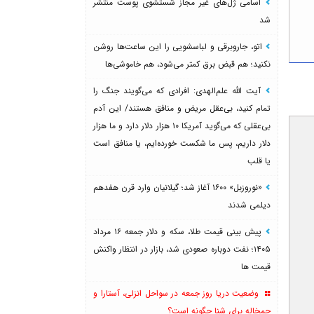
اسامی ژل‌های غیر مجاز شستشوی پوست منتشر
شد
اتو، جاروبرقی و لباسشویی را این ساعت‌ها روشن
نکنید؛ هم قبض برق کمتر می‌شود، هم خاموشی‌ها
آیت الله علم‌الهدی: افرادی که می‌گویند جنگ را
تمام کنید، بی‌عقل مریض و منافق هستند/ این آدم
بی‌عقلی که می‌گوید آمریکا ۱۰ هزار دلار دارد و ما هزار
دلار داریم، پس ما شکست خورده‌ایم، یا منافق است
یا قلب
«نوروزبل» ۱۶۰۰ آغاز شد؛ گیلانیان وارد قرن هفدهم
دیلمی شدند
پیش بینی قیمت طلا، سکه و دلار جمعه ۱۶ مرداد
۱۴۰۵؛ نفت دوباره صعودی شد، بازار در انتظار واکنش
قیمت ها
وضعیت دریا روز جمعه در سواحل انزلی، آستارا و
چمخاله برای شنا چگونه است؟