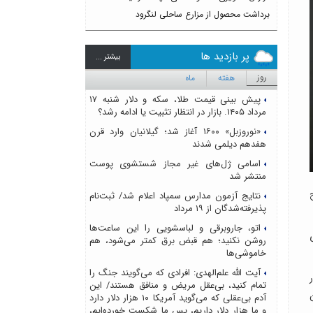
برداشت محصول از مزارع ساحلی لنگرود
پر بازدید ها
بيشتر ...
روز
هفته
ماه
پیش بینی قیمت طلا، سکه و دلار شنبه ۱۷
مرداد ۱۴۰۵. بازار در انتظار تثبیت یا ادامه رشد؟
«نوروزبل» ۱۶۰۰ آغاز شد؛ گیلانیان وارد قرن
هفدهم دیلمی شدند
اسامی ژل‌های غیر مجاز شستشوی پوست
منتشر شد
نتایج آزمون مدارس سمپاد اعلام شد/ ثبت‌نام
پذیرفته‌شدگان از ۱۹ مرداد
اتو، جاروبرقی و لباسشویی را این ساعت‌ها
روشن نکنید؛ هم قبض برق کمتر می‌شود، هم
خاموشی‌ها
آیت الله علم‌الهدی: افرادی که می‌گویند جنگ را
ر
تمام کنید، بی‌عقل مریض و منافق هستند/ این
ن
آدم بی‌عقلی که می‌گوید آمریکا ۱۰ هزار دلار دارد
و ما هزار دلار داریم، پس ما شکست خورده‌ایم،