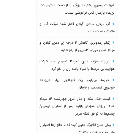
شهادت رهبری پشتوانه بزرگی را از دست داد/حوادث
دی‌ماه پارسال قابل فراموشی نیست
آب برخی مناطق گیلان قطع شد؛ شرکت آب و
فاضلاب اطلاعیه داد
رگبار، رعدوبرق، کاهش ۴ درجه ای دمای گیلان و
مواج شدن دریای کاسپین از پنجشنبه
وزارت خزانه داری آمریکا تحریم سه شرکت
هواپیمایی مرتبط با سپاه پاسداران را لغو کرد
جریمه میلیاردی یک قاچاقچی برای «پیوند»
خودروی تصادفی و قاچاق
قیمت طلا، سکه و دلار امروز چهارشنبه ۱۴ مرداد
۱۴۰۵؛ ریزش همزمان بازارها پس از تعطیلی اربعین/
چشم‌ها به توافق تنگه هرمز
زمان شارژ کالابرگ تغییر کرد؛ کدام خانوارها اعتبار را
ماه بعد دریافت می‌کنند؟