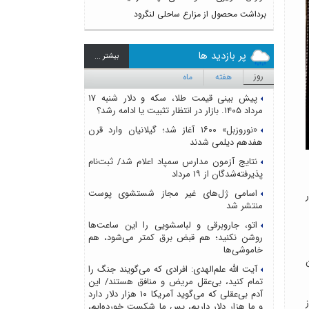
برداشت محصول از مزارع ساحلی لنگرود
پر بازدید ها
بيشتر ...
روز
هفته
ماه
پیش بینی قیمت طلا، سکه و دلار شنبه ۱۷
مرداد ۱۴۰۵. بازار در انتظار تثبیت یا ادامه رشد؟
«نوروزبل» ۱۶۰۰ آغاز شد؛ گیلانیان وارد قرن
هفدهم دیلمی شدند
نتایج آزمون مدارس سمپاد اعلام شد/ ثبت‌نام
پذیرفته‌شدگان از ۱۹ مرداد
اسامی ژل‌های غیر مجاز شستشوی پوست
ر
منتشر شد
اتو، جاروبرقی و لباسشویی را این ساعت‌ها
روشن نکنید؛ هم قبض برق کمتر می‌شود، هم
خاموشی‌ها
آیت الله علم‌الهدی: افرادی که می‌گویند جنگ را
تمام کنید، بی‌عقل مریض و منافق هستند/ این
آدم بی‌عقلی که می‌گوید آمریکا ۱۰ هزار دلار دارد
و ما هزار دلار داریم، پس ما شکست خورده‌ایم،