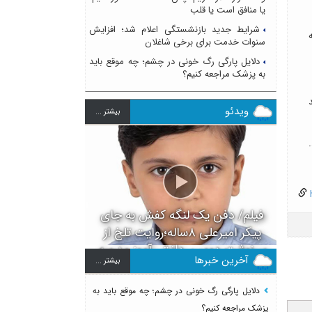
یا منافق است یا قلب
شرایط جدید بازنشستگی اعلام شد؛ افزایش
سنوات خدمت برای برخی شاغلان
دلایل پارگی رگ خونی در چشم؛ چه موقع باید
به پزشک مراجعه کنیم؟
ر حال حاضر 92درصد
ویدئو
بيشتر ...
h
فیلم/ دفن یک لنگه کفش به جای
پیکر امیرعلی ۸ساله؛روایت تلخ از
سرنوشت دومین دانش آموز مدرسه
آخرین خبرها
بيشتر ...
میناب بعد از ماکان
دلایل پارگی رگ خونی در چشم؛ چه موقع باید به
پزشک مراجعه کنیم؟