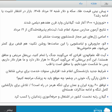
روز
هفته
ماه
پیش بینی قیمت طلا، سکه و دلار شنبه ۱۷ مرداد ۱۴۰۵. بازار در انتظار تثبیت یا
ادامه رشد؟
«نوروزبل» ۱۶۰۰ آغاز شد؛ گیلانیان وارد قرن هفدهم دیلمی شدند
نتایج آزمون مدارس سمپاد اعلام شد/ ثبت‌نام پذیرفته‌شدگان از ۱۹ مرداد
اسامی ژل‌های غیر مجاز شستشوی پوست منتشر شد
اتو، جاروبرقی و لباسشویی را این ساعت‌ها روشن نکنید؛ هم قبض برق کمتر
می‌شود، هم خاموشی‌ها
آیت الله علم‌الهدی: افرادی که می‌گویند جنگ را تمام کنید، بی‌عقل مریض و منافق
هستند/ این آدم بی‌عقلی که می‌گوید آمریکا ۱۰ هزار دلار دارد و ما هزار دلار داریم،
پس ما شکست خورده‌ایم، یا منافق است یا قلب
شرایط جدید بازنشستگی اعلام شد؛ افزایش سنوات خدمت برای برخی شاغلان
دلایل پارگی رگ خونی در چشم؛ چه موقع باید به پزشک مراجعه کنیم؟
توافق ۶۰ روزه ایران و عمان برای تنگه هرمز در راه است؟ / تلاش برای بازگشایی
کامل تنگه و ادامه مذاکرات هسته‌ای
گیلان رتبه نخست کشور در اشتغال و حرفه‌آموزی زندانیان را کسب کرد
ویدئو
بيشتر ...