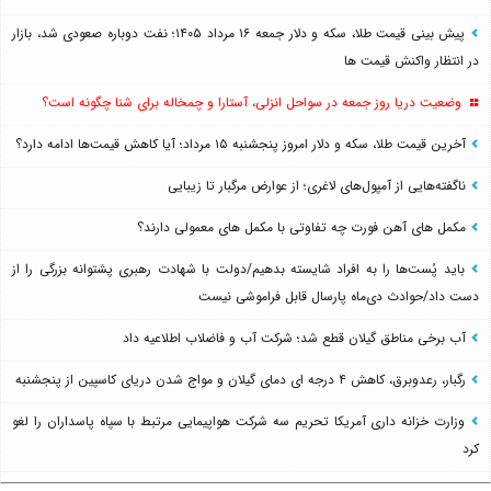
پیش بینی قیمت طلا، سکه و دلار جمعه ۱۶ مرداد ۱۴۰۵؛ نفت دوباره صعودی شد، بازار
در انتظار واکنش قیمت ها
وضعیت دریا روز جمعه در سواحل انزلی، آستارا و چمخاله برای شنا چگونه است؟
آخرین قیمت طلا، سکه و دلار امروز پنجشنبه ۱۵ مرداد؛ آیا کاهش قیمت‌ها ادامه دارد؟
ناگفته‌هایی از آمپول‌های لاغری؛ از عوارض مرگبار تا زیبایی
مکمل های آهن فورت چه تفاوتی با مکمل های معمولی دارند؟
باید پُست‌ها را به افراد شایسته بدهیم/دولت با شهادت رهبری پشتوانه بزرگی را از
دست داد/حوادث دی‌ماه پارسال قابل فراموشی نیست
آب برخی مناطق گیلان قطع شد؛ شرکت آب و فاضلاب اطلاعیه داد
رگبار، رعدوبرق، کاهش ۴ درجه ای دمای گیلان و مواج شدن دریای کاسپین از پنجشنبه
وزارت خزانه داری آمریکا تحریم سه شرکت هواپیمایی مرتبط با سپاه پاسداران را لغو
کرد