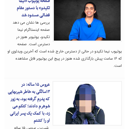
صفحه یوتیوب «نیما
تکیدو» با دستور مقام
قضائی مسدود شد
بررسی ها نشان می دهد
صفحه اینستاگرام نیما
تکیدو، یوتیوبر هنوز در
دسترس است. صفحه
یوتیوب نیما تکیدو در حالی از دسترس خارج شده است که آخرین ویدئوی او
که ۱۶ ساعت پیش بارگذاری شده هنوز در پیج این یوتیوبر قابل مشاهده
است.
عروس ۱۵ ساله: در
۱۳سالگی به خاطر شیربهایی
که پدرم گرفته بود، به زور
شوهرم دادند؛ کتکم می
زد، با کمک یک پسر ایرانی
او را کشتم
شیرین، عروس ۱۵ ساله