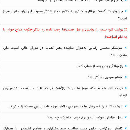
بخشی از سود سهام عدالت ۱۴۰۴ تا هفته دولت واریز می‌شود
چرا واردات گوشت بوفالوی هندی به کشور مجاز شد؟/ مصرف آن برای خانوار مجاز
است؟
روایت تازه پلیس از ربایش و قتل حمیدرضا رجب زاده؛ زن بلاگر چگونه مداح جوان را
به دام انداخت؟
سرلشکر محسن رضایی به‌عنوان نماینده رهبر انقلاب در شورای عالی امنیت ملی
منصوب شد
راز کوفتگی بدن بعد از خواب کامل
نکونام سرمربی تراکتور شد
قیمت دلار، طلا و سکه امروز ۱۸ مرداد؛ بازگشت قیمت ها در بازار/سکه ۱۸۶ میلیون
تومان
از رشت تا بندرلنگه؛ رشتی‌ها یاد شهدای دانش‌آموز میناب را روی صحنه زنده کردند
عامل افزایش قبوض آب و برق برخی مشترکان چه بود؟
کاهش بروکراسی اداری مسیر فعالیت سرمایه‌گذاران و فعالان اقتصادی را هموارتر