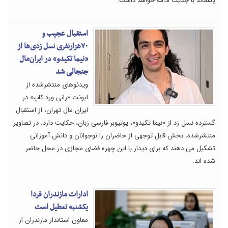
پسماند با جدیت ادامه خواهد داشت.
استقبال عجیب و
۷۰هزارنفری نسل زدی‌ها از
«نیما تکیدو» در ایران‌مال
جنجالی شد
ویدئوهای منتشرشده از
ایونت «رانی ورد کاپ» در
ایران مال تهران، از استقبال
گسترده نسل زد از «نیما تکیدو»، یوتیوبر فارسی زبان، حکایت دارد. در تصاویر
منتشرشده، بخش قابل توجهی از حاضران را نوجوانان و دانش آموزانی
تشکیل می دهند که برای دیدار با این چهره فضای مجازی در محل حاضر
شده اند.
ادارات مازندران فردا
یکشنبه تعطیل است
معاون استاندار مازندران از