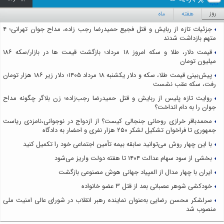
روز
هفته
ماه
جزئیات تازه از ربایش و قتل فجیع حمیدرضا رجب زاده، مداح جوان تهرانی؛ ۴
متهم بازداشت شدند
قیمت دلار، طلا و سکه امروز ۱۸ مرداد؛ بازگشت قیمت ها در بازار/سکه ۱۸۶
میلیون تومان
پیش‌بینی قیمت طلا، سکه و دلار یکشنبه ۱۸ مرداد ۱۴۰۵؛ دلار زیر ۱۸۶ هزار تومان
رفت، سکه عقب نشست
روایت تازه پلیس از ربایش و قتل حمیدرضا رجب‌زاده؛ زن بلاگر چگونه مداح
جوان را به دام انداخت؟
محمدباقر خرازی روحانی جنجالی کیست؟ از ازدواج در نوجوانی،نامزدی ریاست
جمهوری تا فراخوان تشکیل لشکر ۲۵۰ هزار نفری و احضار به دادگاه
با این چهار روش می‌توانید سابقه بیمه تأمین اجتماعی خود را تکمیل کنید
بخشی از سود سهام عدالت ۱۴۰۴ تا هفته دولت واریز می‌شود
ایران با چهار مدال از المپیاد جهانی هوش مصنوعی بازگشت
خودکشی شوهر عصبانی بعد از قتل ۳ عضو خانواده
سرلشکر محسن رضایی به‌عنوان نماینده رهبر انقلاب در شورای عالی امنیت ملی
منصوب شد