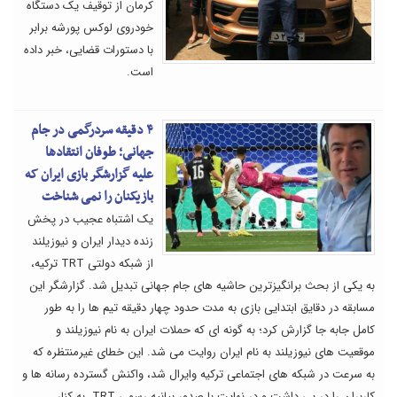
کرمان از توقیف یک دستگاه
خودروی لوکس پورشه برابر
با دستورات قضایی، خبر داده
است.
۴ دقیقه سردرگمی در جام
جهانی؛ طوفان انتقادها
علیه گزارشگر بازی ایران که
بازیکنان را نمی شناخت
یک اشتباه عجیب در پخش
زنده دیدار ایران و نیوزیلند
از شبکه دولتی TRT ترکیه،
به یکی از بحث برانگیزترین حاشیه های جام جهانی تبدیل شد. گزارشگر این
مسابقه در دقایق ابتدایی بازی به مدت حدود چهار دقیقه تیم ها را به طور
کامل جابه جا گزارش کرد؛ به گونه ای که حملات ایران به نام نیوزیلند و
موقعیت های نیوزیلند به نام ایران روایت می شد. این خطای غیرمنتظره که
به سرعت در شبکه های اجتماعی ترکیه وایرال شد، واکنش گسترده رسانه ها و
کاربران را در پی داشت و در نهایت با صدور بیانیه رسمی TRT، به کنار