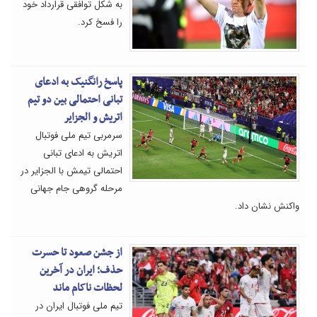
به شکل توافقی قرارداد خود
را فسخ کرد.
پاسخ رانگنیک به ادعای
تبانی احتمالی بین دو تیم
اتریش و الجزایر
سرمربی تیم ملی فوتبال
اتریش به ادعای تبانی
احتمالی تیمش با الجزایر در
مرحله گروهی جام جهانی
واکنش نشان داد.
از جشن صعود تا حسرت
حذف؛ ایران در آخرین
لحظات ناکام ماند
تیم ملی فوتبال ایران در