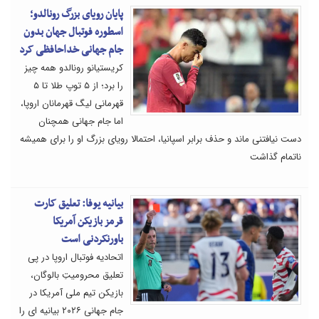
پایان رویای بزرگ رونالدو؛
اسطوره فوتبال جهان بدون
جام جهانی خداحافظی کرد
کریستیانو رونالدو همه چیز
را برد؛ از ۵ توپ طلا تا ۵
قهرمانی لیگ قهرمانان اروپا،
اما جام جهانی همچنان
دست نیافتنی ماند و حذف برابر اسپانیا، احتمالا رویای بزرگ او را برای همیشه
ناتمام گذاشت
بیانیه یوفا: تعلیق کارت
قرمز بازیکن آمریکا
باورنکردنی است
اتحادیه فوتبال اروپا در پی
تعلیق محرومیتِ بالوگان،
بازیکن تیم ملی آمریکا در
جام جهانی ۲۰۲۶ بیانیه ای را