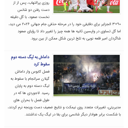
روزی پرالتهاب، پس از از
دست رفتن دو شانس
نخست صعود، با گل دقیقه
۹۰+۳ الجزایر برای دقایقی خود را در مرحله حذفی جام جهانی ۲۰۲۶ می دید،
اما گل تساوی در واپسین ثانیه ها همه چیز را تغییر داد تا رؤیای صعود
شاگردان امیر قلعه نویی به تلخ ترین شکل ممکن از بین برود.
داماش به لیگ دسته دوم
سقوط کرد
فصل کابوس وار داماش
گیلان سرانجام با سقوط به
لیگ دسته دوم به پایان
رسید. لاجوردی ها که در
طول فصل با بحران های
مدیریتی، تغییرات متعدد روی نیمکت و نتایج ضعیف دست وپنجه نرم کردند،
با شکست برابر هوادار دیگر شانسی برای بقا در لیگ یک نداشتند.