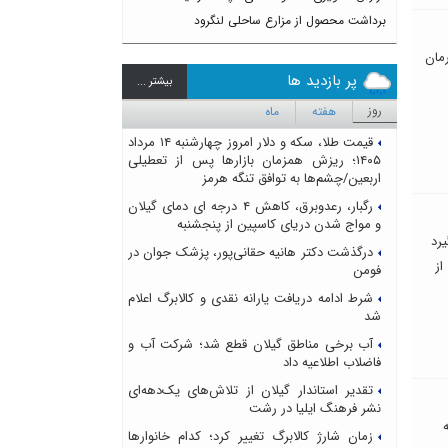
برداشت محصول از مزارع ساحلی لنگرود
رمان
پر بازدید ها
بيشتر ...
روز
هفته
ماه
قیمت طلا، سکه و دلار امروز چهارشنبه ۱۴ مرداد
۱۴۰۵؛ ریزش همزمان بازارها پس از تعطیلی
اربعین/چشم‌ها به توافق تنگه هرمز
رگبار، رعدوبرق، کاهش ۴ درجه ای دمای گیلان
و مواج شدن دریای کاسپین از پنجشنبه
رد
درگذشت دکتر هانیه حقانی‌پور، پزشک جوان در
از
فومن
شرط ادامه دریافت یارانه نقدی و کالابرگ اعلام
شد
آب برخی مناطق گیلان قطع شد؛ شرکت آب و
فاضلاب اطلاعیه داد
تقدیر استاندار گیلان از تلاش‌های یک‌دهه‌ای
نشر فرهنگ ایلیا در رشت
زمان شارژ کالابرگ تغییر کرد؛ کدام خانوارها