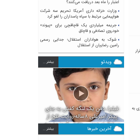
اعتبار را ماه بعد دریافت می‌کنند؟
وزارت خزانه داری آمریکا تحریم سه شرکت
هواپیمایی مرتبط با سپاه پاسداران را لغو کرد
جریمه میلیاردی یک قاچاقچی برای «پیوند»
خودروی تصادفی و قاچاق
شوک به هواداران استقلال؛ جدایی رسمی
رامین رضاییان از استقلال
ار
ویدئو
بيشتر ...
فیلم/ دفن یک لنگه کفش به جای
ی به
پیکر امیرعلی ۸ساله؛روایت تلخ از
سرنوشت دومین دانش آموز مدرسه
آخرین خبرها
بيشتر ...
میناب بعد از ماکان