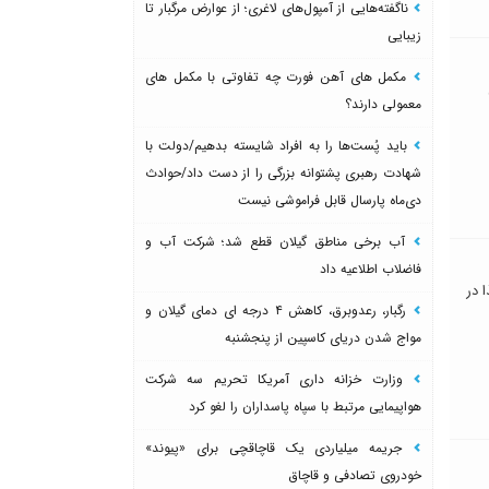
ناگفته‌هایی از آمپول‌های لاغری؛ از عوارض مرگبار تا
زیبایی
مکمل های آهن فورت چه تفاوتی با مکمل های
معمولی دارند؟
باید پُست‌ها را به افراد شایسته بدهیم/دولت با
شهادت رهبری پشتوانه بزرگی را از دست داد/حوادث
دی‌ماه پارسال قابل فراموشی نیست
آب برخی مناطق گیلان قطع شد؛ شرکت آب و
فاضلاب اطلاعیه داد
 در
رگبار، رعدوبرق، کاهش ۴ درجه ای دمای گیلان و
مواج شدن دریای کاسپین از پنجشنبه
وزارت خزانه داری آمریکا تحریم سه شرکت
هواپیمایی مرتبط با سپاه پاسداران را لغو کرد
جریمه میلیاردی یک قاچاقچی برای «پیوند»
خودروی تصادفی و قاچاق