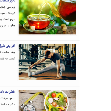
تاثیر شگفت‌
بررسی جدید 
دیابت، سرطا
مهم است و چ
چای را برا
افزایش طول عمر فقط با ۹۰
چند جلسه تم
است به شما 
خطرات «لاغر
عضو هیئت عل
مضرات استفا