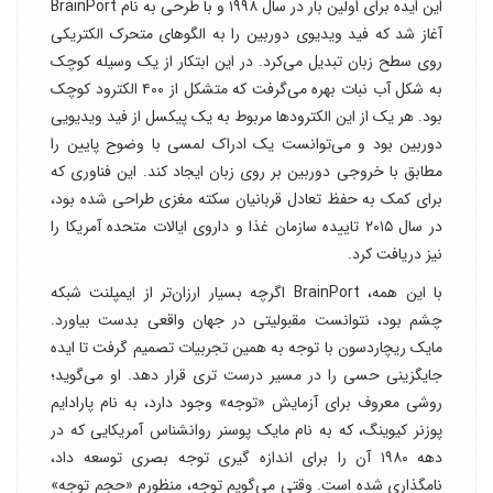
این ایده برای اولین بار در سال ۱۹۹۸ و با طرحی به نام BrainPort
آغاز شد که فید ویدیوی دوربین را به الگو‌های متحرک الکتریکی
روی سطح زبان تبدیل می‌کرد. در این ابتکار از یک وسیله کوچک
به شکل آب نبات بهره می‌گرفت که متشکل از ۴۰۰ الکترود کوچک
بود. هر یک از این الکترود‌ها مربوط به یک پیکسل از فید ویدیویی
دوربین بود و می‌توانست یک ادراک لمسی با وضوح پایین را
مطابق با خروجی دوربین بر روی زبان ایجاد کند. این فناوری که
برای کمک به حفظ تعادل قربانیان سکته مغزی طراحی شده بود،
در سال ۲۰۱۵ تاییده سازمان غذا و داروی ایالات متحده آمریکا را
نیز دریافت کرد.
با این همه، BrainPort اگرچه بسیار ارزان‌تر از ایمپلنت شبکه
چشم بود، نتوانست مقبولیتی در جهان واقعی بدست بیاورد.
مایک ریچاردسون با توجه به همین تجربیات تصمیم گرفت تا ایده
جایگزینی حسی را در مسیر درست تری قرار دهد. او می‌گوید؛
روشی معروف برای آزمایش «توجه» وجود دارد، به نام پارادایم
پوزنر کیوینگ، که به نام مایک پوسنر روانشناس آمریکایی که در
دهه ۱۹۸۰ آن را برای اندازه گیری توجه بصری توسعه داد،
نامگذاری شده است. وقتی می‌گویم توجه، منظورم «حجم توجه»