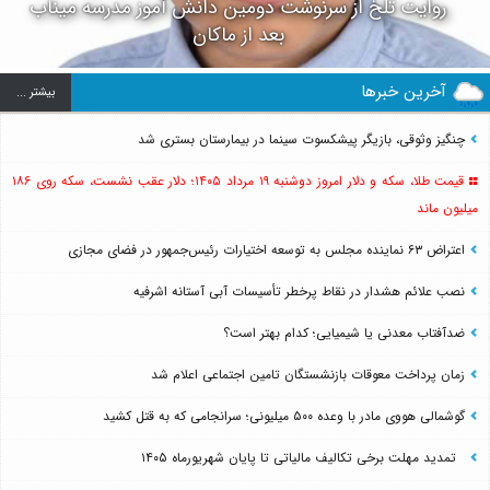
روایت تلخ از سرنوشت دومین دانش آموز مدرسه میناب
بعد از ماکان
آخرین خبرها
بيشتر ...
چنگیز وثوقی، بازیگر پیشکسوت سینما در بیمارستان بستری شد
قیمت طلا، سکه و دلار امروز دوشنبه ۱۹ مرداد ۱۴۰۵؛ دلار عقب نشست، سکه روی ۱۸۶
میلیون ماند
اعتراض ۶۳ نماینده مجلس به توسعه اختیارات رئیس‌جمهور در فضای مجازی
نصب علائم هشدار در نقاط پرخطر تأسیسات آبی آستانه اشرفیه
ضدآفتاب‌ معدنی یا شیمیایی؛ کدام بهتر است؟
زمان پرداخت معوقات بازنشستگان تامین اجتماعی اعلام شد
گوشمالی هووی مادر با وعده ۵۰۰ میلیونی؛ سرانجامی که به قتل کشید
تمدید مهلت برخی تکالیف مالیاتی تا پایان شهریورماه ۱۴۰۵