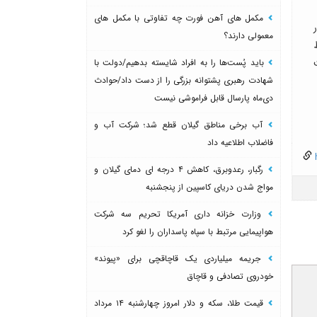
مکمل های آهن فورت چه تفاوتی با مکمل های
معمولی دارند؟
باید پُست‌ها را به افراد شایسته بدهیم/دولت با
شهادت رهبری پشتوانه بزرگی را از دست داد/حوادث
دی‌ماه پارسال قابل فراموشی نیست
آب برخی مناطق گیلان قطع شد؛ شرکت آب و
فاضلاب اطلاعیه داد
h
رگبار، رعدوبرق، کاهش ۴ درجه ای دمای گیلان و
مواج شدن دریای کاسپین از پنجشنبه
وزارت خزانه داری آمریکا تحریم سه شرکت
هواپیمایی مرتبط با سپاه پاسداران را لغو کرد
جریمه میلیاردی یک قاچاقچی برای «پیوند»
خودروی تصادفی و قاچاق
قیمت طلا، سکه و دلار امروز چهارشنبه ۱۴ مرداد