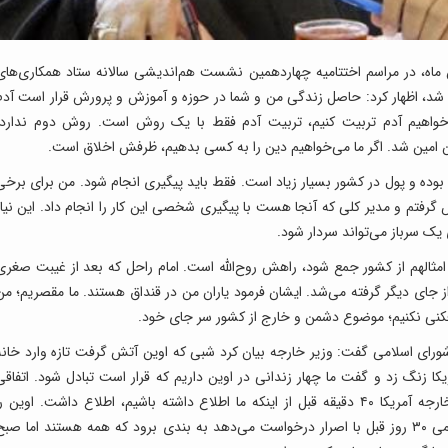
اسلام جواد نیک‌بین امروز، ۲۶ آبان ماه، در مراسم اختتامیه چهاردهمین نشست هم‌اندیشی سالانه ستاد همکاری‌ها
ر شد، اظهار کرد: حاصل زندگی من و شما در حوزه و آموزش‌ و پرورش قرار است آدم
واهیم آدم تربیت کنیم، تربیت آدم فقط با یک روش است. روش دوم ندارد.
این امین شد. اگر ما می‌خواهیم دین را به کسی بدهیم، ظرفش اخلاق است.
 بوده و پول در کشور بسیار زیاد است. فقط باید پیگیری انجام شود. من برای برخی
ستانی ۱۶۰ تا ۳۰۰ درصد تخصیص گرفتم و مدیر کلی که آنجا هست با پیگیری شخصی این کار را انجام داد. این نیا
 یک سرباز می‌تواند سردار شود.
 امثالهم از کشور جمع شود، راهش روح‌الله است. امام راحل که بعد از غیبت صغری
ز جای دیگر گرفته می‌شد. ایشان فرمود یاران من در قنداق هستند. ما مقصریم؛ من
افکنی نکنیم؛ موضوع دشمن و خارج از کشور سر جای خود.
شورای اسلامی گفت: وزیر خارجه بیان کرد شبی که اوین آتش گرفت تازه وارد خانه
یکا زنگ زد و گفت ما چهار زندانی در اوین داریم که قرار است تبادل شود. اتفاقی
برایشان پیش نیاید؛ من گفتم خبری نیست؛ وزیر خارجه آمریکا ۴۰ دقیقه قبل از اینکه ما اطلاع داشته باشیم، اطلاع داشت. اوین ر
خودشان با آدم‌های خودشان آتش زدند. مهدی هاشمی ۳۰ روز قبل با اصرار درخواست می‌دهد به بندی برود که همه هستند اما صب