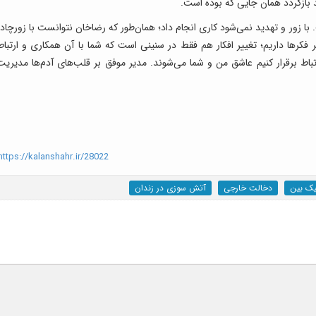
ازگردد همان جایی که بوده است.
. با زور و تهدید نمی‌شود کاری انجام داد؛ همان‌طور که رضاخان نتوانست با زورچادر
یر فکرها داریم؛ تغییر افکار هم فقط در سنینی است که شما با آن همکاری و ارتباط
تباط برقرار کنیم عاشق من و شما می‌شوند. مدیر موفق بر قلب‌های آدم‌ها مدیریت
ttps://kalanshahr.ir/28022
یک بین
دخالت خارجی
آتش سوزی در زندان