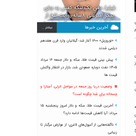
فیلم/ دفن یک لنگه کفش به جای
پیکر امیرعلی ۸ساله؛روایت تلخ از
سرنوشت دومین دانش آموز مدرسه
ی
آخرین خبرها
بيشتر ...
میناب بعد از ماکان
«نوروزبل» ۱۶۰۰ آغاز شد؛ گیلانیان وارد قرن هفدهم
دیلمی شدند
پیش بینی قیمت طلا، سکه و دلار جمعه ۱۶ مرداد
ز
۱۴۰۵؛ نفت دوباره صعودی شد، بازار در انتظار واکنش
قیمت ها
وضعیت دریا روز جمعه در سواحل انزلی، آستارا و
چمخاله برای شنا چگونه است؟
آخرین قیمت طلا، سکه و دلار امروز پنجشنبه ۱۵
مرداد؛ آیا کاهش قیمت‌ها ادامه دارد؟
ا
ناگفته‌هایی از آمپول‌های لاغری؛ از عوارض مرگبار تا
ح
زیبایی