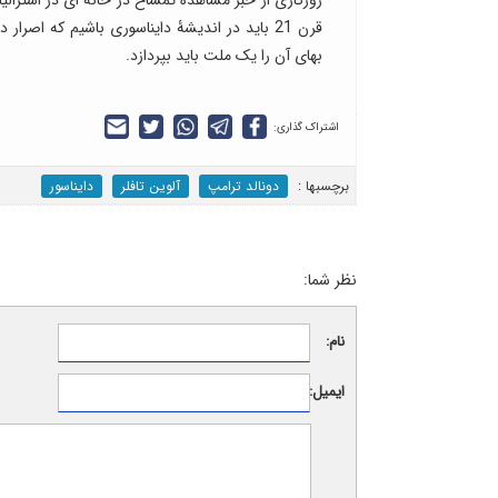
قرن 21 باید در اندیشۀ دایناسوری باشیم که اصرا
بهای آن را یک ملت باید بپردازد.
اشتراک گذاری:
برچسب‎ها :
دونالد ترامپ
آلوین تافلر
دایناسور
نظر شما:
نام:
ایمیل: