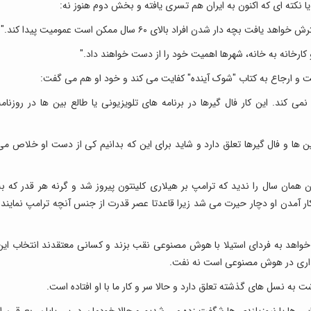
یا نکته ای که اکنون به ایران هم تسری یافته و بخش دوم هنوز نه:
ار شدن افراد بالای ۶۰ سال ممکن است عمومیت پیدا کند."
و کارخانه به خانه، شهرها اهمیت خود را از دست خواهند داد."
و ارجاع به کتاب "شوک آینده" کفایت می کند و خود او هم می گفت:
 کند. این کار فال گیرها در برنامه های تلویزیونی یا طالع بین ها در روزنامه
ن ها و فال گیرها تعلق دارد و شاید برای این که بدانیم کی از دست او خلاص می
 که در تیر 1395 درگذشت و آبان همان سال را ندید که ترامپ بر هیلاری کلینتون پیروز شد و گرنه هر قدر که ب
ر آمدن او دچار حیرت می شد زیرا قاعدتا عصر قدرت از جنس آنچه ترامپ نمایندۀ
خواهد به فردای استیلا با هوش مصنوعی نقب بزند و کسانی معتقدند انتخاب این
گذاری در هوش مصنوعی است نه نفت.
به نسل های گذشته تعلق دارد و حالا سر و کار ما با او افتاده است.
ایی ها یا نیوزیلندی ها شگفت زده می شدیم و حالا خودمان در پی پایان ربع قرن از