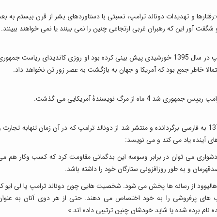
تارها و تهدیدات دونالد ترامپ، نسبتی با دستاوردهای بشر از قرن بیستم به بعد
حتی آلوین تافلر که 26 سال قبل از روی کار آمدن ترامپ در سال 1395 خورشیدی پیش بینی کرده بود او روزی کاندیدای ریاست جمهور
تمالا خاطر جمع بود که آمریکا و جهان به بازگشت به عصر زور تن نخواهد داد.
اه از مرگ نویسندۀ آمریکایی می گذشت.
او در فصل سوم کتاب «جابه جایی قدرت» که سال 1370 به فارسی برگردانده و منتشر شد از دونالد ترامپ که در آن زمان تنهابه تجارت 
های آینده یاد می کند و می نویسد:
دشواری می توان در برابر وسوسه این بدگمانی مقاومت کرد که کسب وکار هم می
قهرمان و به طور روزافزونی ستارگان خود را داشته باشد.
الیوود از رسانه ها پخش می شود. شخصیت هایی چون دونالد ترامپ یا لی ایو کو
کتاب های پرفروشی را به خود اختصاص می دهند. حتی از هر دوی آنان به عنوان
ه نام برده شده یا شاید خودشان چنین ترتیبی داده اند.»