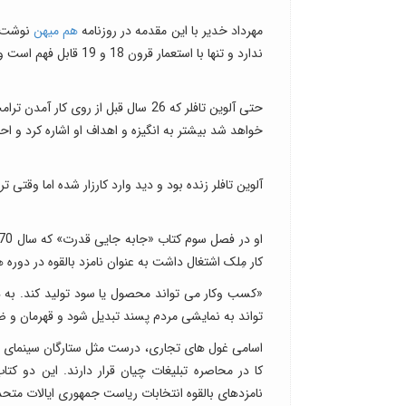
مهرداد خدیر با این مقدمه در روزنامه
هم میهن
نوشت:رف
ندارد و تنها با استعمار قرون 18 و 19 قابل فهم است و شگفت آور این که رهبران غربی ارتجاعی چنین را نمی بینند یا نمی خواهند ببینند.
خواهد شد بیشتر به انگیزه و اهداف او اشاره کرد و اح
آلوین تافلر زنده بود و دید وارد کارزار شده اما وقتی ترامپ رییس جمهوری شد 4 م
کار مِلک اشتغال داشت به عنوان نامزد بالقوه در دوره 
«کسب وکار می تواند محصول یا سود تولید کند. به 
تواند به نمایشی مردم پسند تبدیل شود و قهرمان و ضد
اسامی غول های تجاری، درست مثل ستارگان سینمای ه
کا در محاصره تبلیغات چیان قرار دارند. این دو 
نامزدهای بالقوه انتخابات ریاست جمهوری ایالات متحد