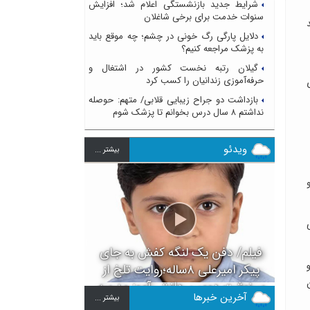
شرایط جدید بازنشستگی اعلام شد؛ افزایش
سنوات خدمت برای برخی شاغلان
دلایل پارگی رگ خونی در چشم؛ چه موقع باید
به پزشک مراجعه کنیم؟
گیلان رتبه نخست کشور در اشتغال و
حرفه‌آموزی زندانیان را کسب کرد
ی
بازداشت دو جراح زیبایی قلابی/ متهم: حوصله
نداشتم ۸ سال درس بخوانم تا پزشک شوم
ویدئو
بيشتر ...
و
فیلم/ دفن یک لنگه کفش به جای
پیکر امیرعلی ۸ساله؛روایت تلخ از
سرنوشت دومین دانش آموز مدرسه
آخرین خبرها
بيشتر ...
میناب بعد از ماکان