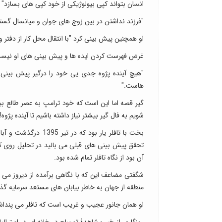
انسان بتواند کپی بیولوژیکی از خود کپی های بسازد" 
"فرزند نداشتن در بین زوج های جوان و میانسال گسترش خواهد یافت بچه د
او همچنین پیش بینی کرد "با انتقال محل کار از دفتر 
غرض فهرست کردن ایده ها و پیش بینی های او نیست 
"هیچ آینده پژوه جدی یی خود را درگیر پیش بینی نمی
هاست."
گیر قصه اما این است که خود ترامپ به عصر طالع بی
شویم به فال گیر بیشتر نیاز داشته باشیم تا آینده پژوه!
بخت با تافلر یار بود
تحقق پیش بینی های قبلی می بالید در تحلیل روی کا
آن بود از نگاه تافلر تمام شده بود.
شگفتی مضاعف این که با نگاهی برآمده از دیروز می 
منطقه از جهان به خاطر بیابان های مستعد سرمایه 
او همان جانور عجیب و غریب است که تافلر می پنداشت 
روزگاری از خبر مشاهدۀ تمساح در خانه ای در استرالی