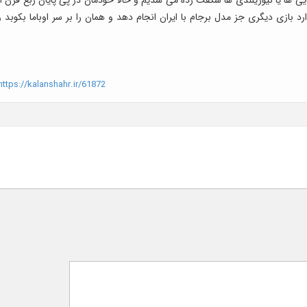
ر دارد بازی دیگری جز مدل برجام با ایران انجام دهد و همان را بر سر اوباما بکوبد و
ttps://kalanshahr.ir/61872