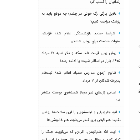
زندانیان را کسب کرد
دلایل پارگی رگ خونی در چشم؛ چه موقع باید به
پزشک مراجعه کنیم؟
شرایط جدید بازنشستگی اعلام شد؛ افزایش
سنوات خدمت برای برخی شاغلان
پیش بینی قیمت طلا، سکه و دلار شنبه ۱۷ مرداد
۱۴۰۵. بازار در انتظار تثبیت یا ادامه رشد؟
نتایج آزمون مدارس سمپاد اعلام شد/ ثبت‌نام
پذیرفته‌شدگان از ۱۹ مرداد
ه
اسامی ژل‌های غیر مجاز شستشوی پوست منتشر
شد
اتو، جاروبرقی و لباسشویی را این ساعت‌ها روشن
نکنید؛ هم قبض برق کمتر می‌شود، هم خاموشی‌ها
آیت الله علم‌الهدی: افرادی که می‌گویند جنگ را
تمام کنید، بی‌عقل مریض و منافق هستند/ این آدم