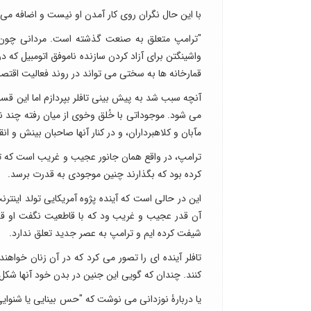
با این حال نگران روی کار آمدن او نیست و اضافه می 
"ترامپ متعلق به صنعت گذشته است. مردانی چون او 
واشینگتن برای آزاد کردن سازنده ناموفق اتومبیل که 
قمارخانه ها به سختی می تواند در روند فعالیت اقتصاد
آنچه سبب شد به پیش بینی تافلر بپردازم اما این ق
می شود. موجوداتی با خُلق وخوی از میان رفته چند
مآبان و کلاهبرداران، و در کنار آنها صاحبان بینش و ان
ترامپ، در واقع همان جانور عجیب و غریب است که تا
کرده بود که بگذارند چنین موجودی به قدرت برسد.
این در حالی است که آینده پژوه آمریکایی تولد اینتر
آن قدر عجیب و غریب ود که با قاطعیت نگفت او قدرت
شیفت کرده ایم و ترامپ به عصر جدید تعلق ندارد.
تافلر آینده ای را تصور می کرد که در آن زنان خواه
کنند. چندان که گویی این جنین در بدن خود آنها شکل
یا دربارۀ نوزدانی می نوشت که "حس بینایی یا شنوای