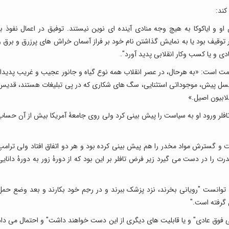
کند:
و ایاکوکا به هیچ وجه منادی آینده ای نوین نیستند. توفیق در اعمال نفوذ بر
در توقیف بود یا به نمایش گذاشتن نام خود بر فراز آسمان خراش های پرزرق و برق و
ی و یا کسب وکار انقلابی پدید آورد".
سمت است: «به هرحال، در عصر انقلاب همه نوع گیاه و جانور عجیب و غریب پدیدار
 نسل پیش، موجوداتی استثنایی، سگ های شکاری که در پی تبلیغات هستند، قدیس
قلابیون اصیل.»
فلر ورود او به سیاست را پیش بینی کرد ولی روی جامعۀ آمریکا بیش از آن حساب
نت و گسترش مواد مخدر را هم پیش بینی کرده بود و هر دو اتفاق افتاد ولی ترامپ
 را در دست می گیرد زیر فرض تافلر بر این بود که از دورۀ زور به دورۀ دانایی
ند توانست "رویانی بخرند، نزد پزشک ببرند و در رحِم خود بکارند و بعد وضع حمل
 گرفته است."
ی فوق عادی" و یا قابلیت های دیگری از این دست خواهند داشت" و احتمال می داد