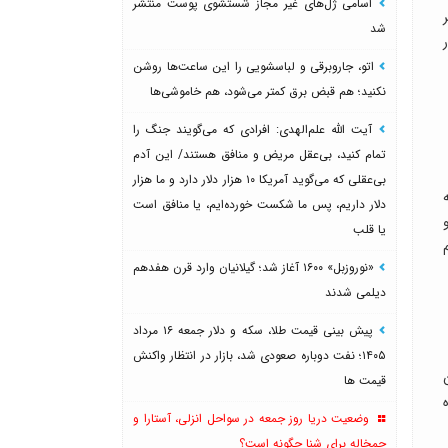
اسامی ژل‌های غیر مجاز شستشوی پوست منتشر
شد
اتو، جاروبرقی و لباسشویی را این ساعت‌ها روشن
نکنید؛ هم قبض برق کمتر می‌شود، هم خاموشی‌ها
آیت الله علم‌الهدی: افرادی که می‌گویند جنگ را
تمام کنید، بی‌عقل مریض و منافق هستند/ این آدم
بی‌عقلی که می‌گوید آمریکا ۱۰ هزار دلار دارد و ما هزار
ه
دلار داریم، پس ما شکست خورده‌ایم، یا منافق است
یا قلب
«نوروزبل» ۱۶۰۰ آغاز شد؛ گیلانیان وارد قرن هفدهم
دیلمی شدند
پیش بینی قیمت طلا، سکه و دلار جمعه ۱۶ مرداد
۱۴۰۵؛ نفت دوباره صعودی شد، بازار در انتظار واکنش
قیمت ها
وضعیت دریا روز جمعه در سواحل انزلی، آستارا و
چمخاله برای شنا چگونه است؟