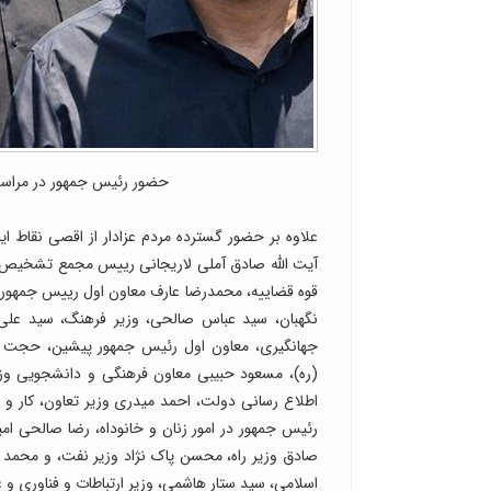
حضور رئیس جمهور در مراسم تشییع
علاوه بر حضور گسترده مردم عزادار از اقصی نقاط ا
آیت الله صادق آملی لاریجانی رییس مجمع تشخیص
قوه قضاییه، محمدرضا عارف معاون اول رییس جمهور و
نگهبان، سید عباس صالحی، وزیر فرهنگ، سید علی
جهانگیری، معاون اول رئیس جمهور پیشین، حجت ال
(ره)، مسعود حبیبی معاون فرهنگی و دانشجویی وز
اطلاع رسانی دولت، احمد میدری وزیر تعاون، کار و ر
رئیس جمهور در امور زنان و خانوداه، رضا صالحی امی
صادق وزیر راه، محسن پاک نژاد وزیر نفت، و محمد
اسلامی، سید ستار هاشمی، وزیر ارتباطات و فناوری و 