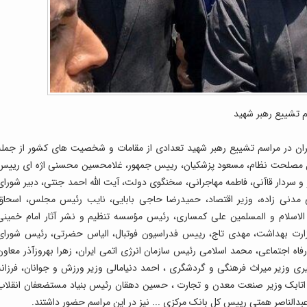
 رهبر شهید
یران در مراسم تشییع رهبر شهید تعدادی از مقامات و شخصیت های کشور از جمله
 مصلحت نظام، مسعود پزشکیان، رییس جمهور، غلامحسین محسنی اژه ای رییس
 سردار قاآنی، فاطمه مهاجرانی، سخنگوی دولت، آیت الله احمد جنتی، دبیر شورای
 مدنی زاده، وزیر اقتصاد، حمیدرضا حاجی بابایی، نایب رئیس مجلس، اسحاق
اسلام و المسلمین علی کمساری، رئیس مؤسسه تنظیم و نشر آثار امام خمینی
ارت بهداشت، مهدی تاج، رییس فدراسیون فوتبال، الیاس حضرتی، رئیس شورای
فاه اجتماعی، محمد اسلامی رئیس سازمان انرژی اتمی ایران، زهرا بهروزآذر معاون
ری وزیر میراث فرهنگی و گردشگری ، احمد دنیامالی وزیر ورزش و جوانان، فرزانه
 اتابک وزیر صنعت معدن و تجارت ، حسین دهقان رئیس بنیاد مستضعفان انقلاب
عبدالناصر همتی رییس کل بانک مرکزی ... نیز در این مراسم حضور داشتند.