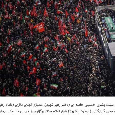
سیده بشری حسینی خامنه ای (دختر رهبر شهید)، مصباح الهدی باقری (داماد رهبر
مدی گلپایگانی (نوه رهبر شهید) طبق اعلام ستاد برگزاری از خیابان دماوند، میدان