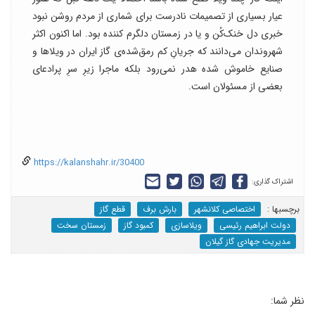
عیار بسیاری از تصمیمات نادرست برای شماری از مردم روشن نبود
خبری دل خنک‌کُن و یا در زمستان دلگرم کننده بود. اما اکنون اکثر
شهروندان می‌دانند که جریانِ کم رمق‌شده‌ی گاز ایران در ویلاها و
صنایع خاموش شده‌ هدر نمی‌رود بلکه ماجرا زیرِ سرِ پرادعای
بعضی از مسئولان است.
https://kalanshahr.ir/30400
اشتراک گذاری:
برچسب‎ها :
اختصاصی کلانشهر
بارش برف
قطع گاز
دولت ابراهیم رئیسی
ویلاسازی
کمبود گاز
زمستان سخت
مدیریت جهادی گاز گیلان
نظر شما: