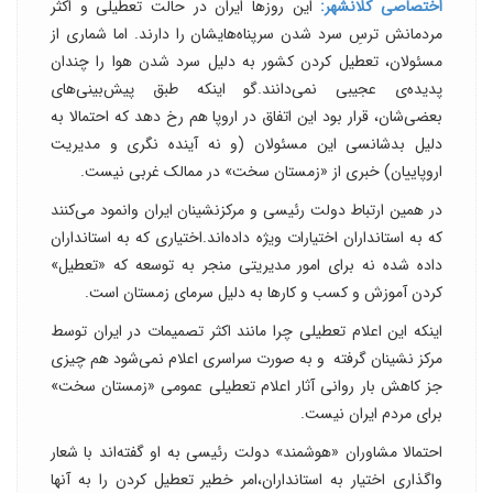
اختصاصی کلانشهر:
این روزها ایران در حالت تعطیلی و اکثر
مردمانش ترسِ سرد شدن سرپناه‌هایشان را دارند. اما شماری از
مسئولان، تعطیل کردن کشور به دلیل سرد شدن هوا را چندان
پدیده‌ی عجیبی نمی‌دانند.گو اینکه طبق پیش‌بینی‌های
بعضی‌شان، قرار بود این اتفاق در اروپا هم رخ دهد که احتمالا به
دلیل بدشانسی این مسئولان (و نه آینده نگری و مدیریت
اروپاییان) خبری از «زمستان سخت» در ممالک غربی نیست.
در همین ارتباط دولت رئیسی و مرکزنشینان ایران وانمود می‌کنند
که به استانداران اختیارات ویژه داده‌اند.اختیاری که به استانداران
داده شده نه برای امور مدیریتی منجر به توسعه که «تعطیل»
کردن آموزش و کسب و کارها به دلیل سرمای زمستان است.
اینکه این اعلام تعطیلی چرا مانند اکثر تصمیمات در ایران توسط
مرکز نشینان گرفته و به صورت سراسری اعلام نمی‌شود هم چیزی
جز کاهش بار روانی آثار اعلام تعطیلی عمومی «زمستان سخت»
برای مردم ایران نیست.
احتمالا مشاوران «هوشمند» دولت رئیسی به او گفته‌اند با شعار
واگذاری اختیار به استانداران،امر خطیر تعطیل کردن را به آنها