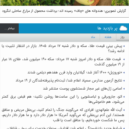
گزارش تصویری؛ هندوانه های «چاف» رسیده اند؛ برداشت محصول از مزارع ساحلی لنگرود
پر بازدید ها
بيشتر ...
روز
هفته
ماه
پیش بینی قیمت طلا، سکه و دلار شنبه ۱۷ مرداد ۱۴۰۵. بازار در انتظار تثبیت یا
ادامه رشد؟
قیمت طلا، سکه و دلار امروز شنبه ۱۷ مرداد؛ سکه ۱۹۰ میلیون شد، طلای ۱۸ عیار
از ۱۹ میلیون گذشت
«نوروزبل» ۱۶۰۰ آغاز شد؛ گیلانیان وارد قرن هفدهم دیلمی شدند
نتایج آزمون مدارس سمپاد اعلام شد/ ثبت‌نام پذیرفته‌شدگان از ۱۹ مرداد
اسامی ژل‌های غیر مجاز شستشوی پوست منتشر شد
اتو، جاروبرقی و لباسشویی را این ساعت‌ها روشن نکنید؛ هم قبض برق کمتر
می‌شود، هم خاموشی‌ها
آیت الله علم‌الهدی: افرادی که می‌گویند جنگ را تمام کنید، بی‌عقل مریض و منافق
هستند/ این آدم بی‌عقلی که می‌گوید آمریکا ۱۰ هزار دلار دارد و ما هزار دلار داریم،
پس ما شکست خورده‌ایم، یا منافق است یا قلب
شرایط جدید بازنشستگی اعلام شد؛ افزایش سنوات خدمت برای برخی شاغلان