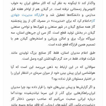
واگذار کند تا اینگونه به نظر آید که اکثر مناطق ایران به خواب
کابوس‌وار زمستانی نرفته است. در گیلان هم از اواخر هفته قبل
مدارس و دانشگاه‌ها تعطیل شد و «
قرارگاه مدیریت جهادی
گاز
»،اعلام کرد که برای «مدیریت» در مصرف گاز، از روز پنجشنبه
گاز همه صنایع گیلان در شهر صنعتی و شهرک‌ها و نواحی صنعتی
گیلان در بخش تولید قطع است. گاز سی ان جی‌های استان، سه
نیروگاه بزرگ برق و اماکن ورزشی و استخر‌های گیلان هم با
تصمیم همین قرارگاه قطع شده است.
طبق اعلام مدیران استان، فقط گاز صنایع بزرگ تولیدی مانند
شرکت فولاد، فقط در حد گرم نگهداشتن کوره وصل است.
سوالاتی که در این ارتباط به ذهن می‌رسد این است که آیا
هواشناسی ایران پیش بینی خود از میزان سرمای در انتظار ایران را
در اختیار مسئولان قرار نداده بود؟
و اگر گزارش‌ها و پیش بینی‌های خود را قرار داده بود چرا مدیران
ایران،راهکارهایی برای گذر از این سرما نیاندیشیده بودند؟ما
درباره ایرانی صحبت می‌کنیم که صاحب دومین ذخائر‌ گاز
دنیاست؛برعکس اکثر کشورهای اروپایی که فاقد منابع وسیع مانند