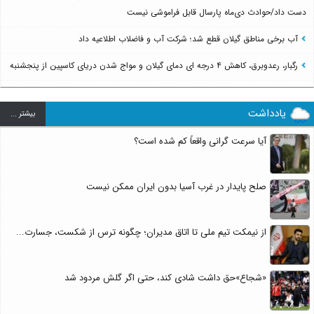
دست داد/حوادث دی‌ماه پارسال قابل فراموشی نیست
آب برخی مناطق گیلان قطع شد؛ شرکت آب و فاضلاب اطلاعیه داد
رگبار، رعدوبرق، کاهش ۴ درجه ای دمای گیلان و مواج شدن دریای کاسپین از پنجشنبه
یادداشت
بيشتر ...
آیا سرعت گرانی واقعاً کم شده است؟
صلح پایدار در غرب آسیا بدون ایران ممکن نیست
از نیمکت تیم ملی تا اتاق مدیران؛ چگونه ترس از شکست، جسارت...
«شجاع»حق داشت شادی کند، حتی اگر گلش مردود شد