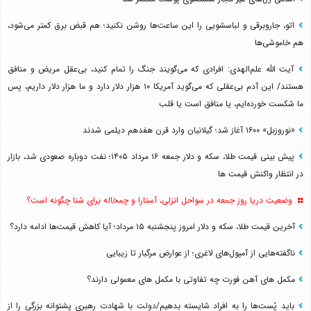
اتو، جاروبرقی و لباسشویی را این ساعت‌ها روشن نکنید؛ هم قبض برق کمتر می‌شود،
هم خاموشی‌ها
آیت الله علم‌الهدی: افرادی که می‌گویند جنگ را تمام کنید، بی‌عقل مریض و منافق
هستند/ این آدم بی‌عقلی که می‌گوید آمریکا ۱۰ هزار دلار دارد و ما هزار دلار داریم، پس
ما شکست خورده‌ایم، یا منافق است یا قلب
«نوروزبل» ۱۶۰۰ آغاز شد؛ گیلانیان وارد قرن هفدهم دیلمی شدند
پیش بینی قیمت طلا، سکه و دلار جمعه ۱۶ مرداد ۱۴۰۵؛ نفت دوباره صعودی شد، بازار
در انتظار واکنش قیمت ها
وضعیت دریا روز جمعه در سواحل انزلی، آستارا و چمخاله برای شنا چگونه است؟
آخرین قیمت طلا، سکه و دلار امروز پنجشنبه ۱۵ مرداد؛ آیا کاهش قیمت‌ها ادامه دارد؟
ناگفته‌هایی از آمپول‌های لاغری؛ از عوارض مرگبار تا زیبایی
مکمل های آهن فورت چه تفاوتی با مکمل های معمولی دارند؟
باید پُست‌ها را به افراد شایسته بدهیم/دولت با شهادت رهبری پشتوانه بزرگی را از