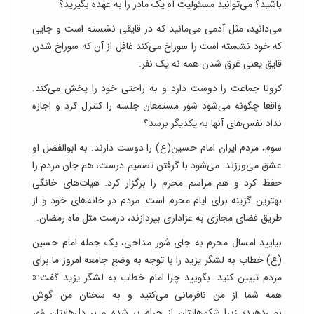
باشید؟ می‌توانید مسئولیت آه یک مادر را به عهده بگیرید؟
می‌دانید، مثل آدمی می‌مانید که در قایقی نشسته است و جایی
که خود نشسته است را سوراخ می‌کند غافل از آن که سوراخ شدن
قایق یعنی غرق شدن همه نه یک نفر.
کرونا جماعت را دوست دارد و به راحتی خود را پخش می‌کند.
واقعا چگونه می‌شود شور مستمعان جلسه را کنترل کرد و اجازه
نداد نفس‌های آنها به یکدیگر برسد؟
سوم، مردم ایران امام حسین(ع) را دوست دارند. به ابوالفضل او
عشق می‌ورزند. می‌‌شود با گرفتن تصمیم‌ درست، هم جان مردم را
حفظ کرد و هم مراسم محرم را برگزار کرد. هیات‌های خانگی
بهترین گزینه برای ایام محرم است. مردم در خانه‌های خود و از
طریق فضای مجازی به عزاداری بپردازند، درست مثل ماه رمضان.
بیایید امسال محرم به جای شور مداحی، یک جمله امام حسین
(ع) خطاب به لشگر یزید را با توجه به وضع جامعه امروز ما برای
مردم تبیین کنید. بگویید چرا امام خطاب به لشگر یزید گفت:«
همه شما از من نافرمانى مى‌کنید و به سخنان من گوش
نمى‌دهید؛ زیرا شکم‌هایتان از حرام پر شده و بر دل‌هایتان مُهر