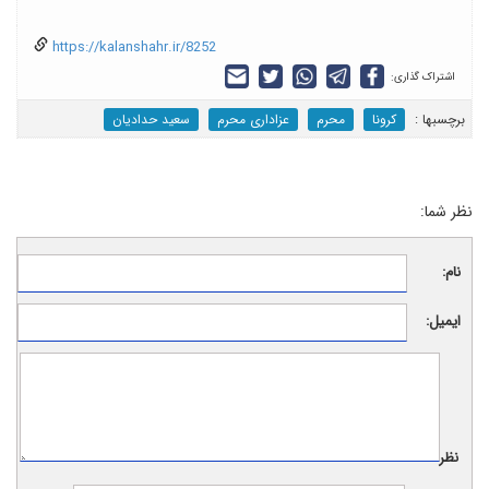
https://kalanshahr.ir/8252
اشتراک گذاری:
برچسب‎ها :
کرونا
محرم
عزاداری محرم
سعید حدادیان
نظر شما:
نام:
ایمیل:
نظر: