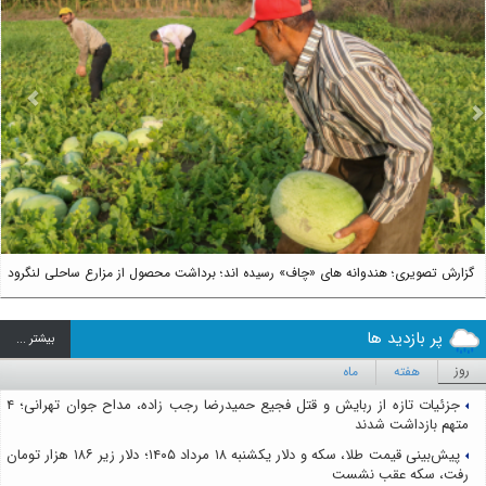
us
Next
گزارش تصویری؛ هندوانه های «چاف» رسیده اند؛ برداشت محصول از مزارع ساحلی لنگرود
پر بازدید ها
بيشتر ...
روز
هفته
ماه
جزئیات تازه از ربایش و قتل فجیع حمیدرضا رجب زاده، مداح جوان تهرانی؛ ۴
متهم بازداشت شدند
پیش‌بینی قیمت طلا، سکه و دلار یکشنبه ۱۸ مرداد ۱۴۰۵؛ دلار زیر ۱۸۶ هزار تومان
رفت، سکه عقب نشست